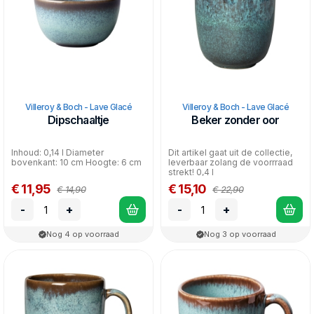
Villeroy & Boch - Lave Glacé
Villeroy & Boch - Lave Glacé
Dipschaaltje
Beker zonder oor
Inhoud: 0,14 l Diameter
Dit artikel gaat uit de collectie,
bovenkant: 10 cm Hoogte: 6 cm
leverbaar zolang de voorrraad
strekt! 0,4 l
€ 11,95
€ 15,10
€ 14,90
€ 22,90
-
+
-
+
Nog 4 op voorraad
Nog 3 op voorraad