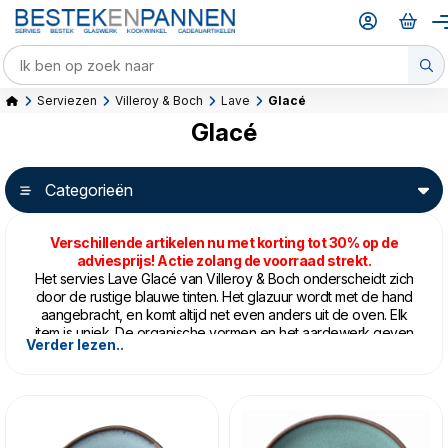
Serviezen
Villeroy & Boch
Lave
Glacé
Glacé
Categorieën
Verschillende artikelen nu met korting tot 30% op de
adviesprijs! Actie zolang de voorraad strekt.
Het servies Lave Glacé van Villeroy & Boch onderscheidt zich
door de rustige blauwe tinten. Het glazuur wordt met de hand
aangebracht, en komt altijd net even anders uit de oven. Elk
item is uniek. De organische vormen en het aardewerk geven
Verder lezen..
het servies een warme uitstraling. Gemaakt van stevig
aardewerk, dus alles kan in de vaatwasser en magnetron. Mix
& match met bijvoorbeeld
Villeroy & Boch Lave Gris
, of een
van de andere kleuren van
Lave
.
Gemaakt in Portugal.