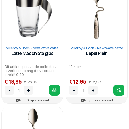
Villeroy & Boch - New Wave caffe
Villeroy & Boch - New Wave caffe
Latte Macchiato glas
Lepel klein
Dit artikel gaat uit de collectie,
12,4 cm
leverbaar zolang de voorraad
strekt! 0,30 l
€ 19,95
€ 12,95
€ 26,90
€ 15,90
-
+
-
+
Nog 6 op voorraad
Nog 1 op voorraad