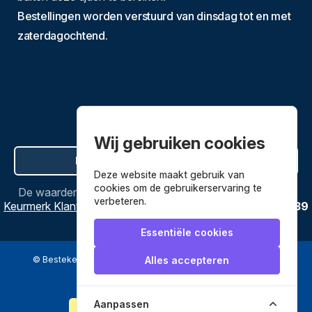
Bestellingen worden verstuurd van dinsdag tot en met
zaterdagochtend.
Wij gebruiken cookies
Hier de overeenkomst ontbinden
Deze website maakt gebruik van
cookies om de gebruikerservaring te
De waardering van
Bestekenpannen.nl
bij
Webwinkel
verbeteren.
Keurmerk Klantbeoordelingen
is
9.8
/
10
gebaseerd op
3639
reviews.
Essentiële cookies
© Bestekenpannen.nl 2026
een webshop van
Alles accepteren
Veilig betalen met
Aanpassen