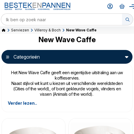
Serviezen
Villeroy & Boch
New Wave Caffe
New Wave Caffe
Categorieën
Het New Wave Caffe geeft een eigentijdse uitstraling aan uw
koffieservies.
Naast stijlvol wit kunt u kiezen uit verschillende wereldsteden
(Cities of the world), of bont gekleurde vogels, vlinders en
vissen (Animals of the world).
Verder lezen..
Alle delen zijn gemaakt van Villeroy&Boch's Premium
Porcelain, en kan in de vaatwasmachine en magnetron.