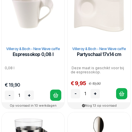
Villeroy & Boch - New Wave caffe
Villeroy & Boch - New Wave caffe
Espressokop 0,08 l
Partyschaal 17x14 cm
0,08 l
Deze maat is geschikt voor bij
de espressokop.
€ 9,95
€ 19,90
€ 19,90
-
+
-
+
Op voorraad in 10 werkdagen
Nog 13 op voorraad