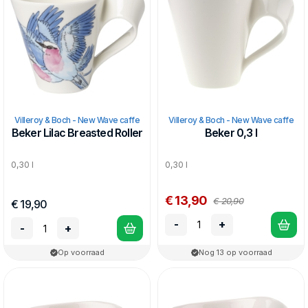
Villeroy & Boch - New Wave caffe
Villeroy & Boch - New Wave caffe
Beker Lilac Breasted Roller
Beker 0,3 l
0,30 l
0,30 l
€ 13,90
€ 20,90
€ 19,90
-
+
-
+
Op voorraad
Nog 13 op voorraad