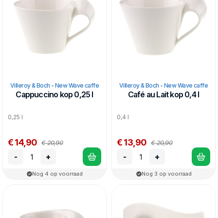
Villeroy & Boch - New Wave caffe
Villeroy & Boch - New Wave caffe
Cappuccino kop 0,25 l
Café au Lait kop 0,4 l
0,25 l
0,4 l
€ 14,90
€ 13,90
€ 20,90
€ 20,90
-
+
-
+
Nog 4 op voorraad
Nog 3 op voorraad