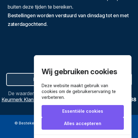
buiten deze tijden te bereiken.
Bestellingen worden verstuurd van dinsdag tot en met
zaterdagochtend.
Wij gebruiken cookies
Hier de overeenkomst ontbinden
Deze website maakt gebruik van
cookies om de gebruikerservaring te
De waardering van
Bestekenpannen.nl
bij
Webwinkel
verbeteren.
Keurmerk Klantbeoordelingen
is
9.8
/
10
gebaseerd op
3638
reviews.
Essentiële cookies
© Bestekenpannen.nl 2026
een webshop van
Alles accepteren
Veilig betalen met