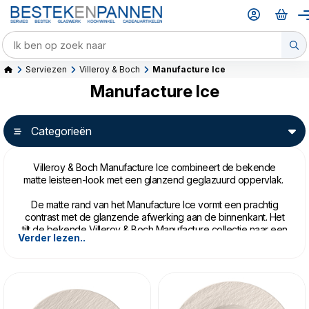
Serviezen
Villeroy & Boch
Manufacture Ice
Manufacture Ice
Categorieën
Villeroy & Boch Manufacture Ice combineert de bekende
matte leisteen-look met een glanzend geglazuurd oppervlak.
De matte rand van het Manufacture Ice vormt een prachtig
contrast met de glanzende afwerking aan de binnenkant. Het
tilt de bekende Villeroy & Boch Manufacture collectie naar een
Verder lezen..
hoger niveau.
Villeroy & Boch Manufacture Ice kan in de vaatwasser en de
magnetron.