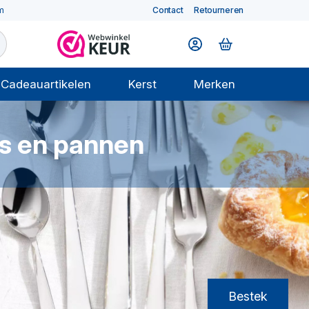
m
Contact
Retourneren
Cadeauartikelen
Kerst
Merken
ts en pannen
Bestek