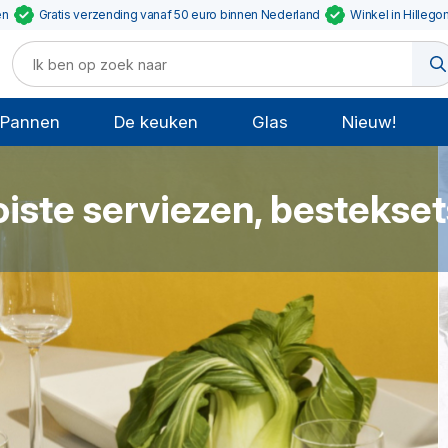
en
Gratis verzending vanaf 50 euro binnen Nederland
Winkel in Hillego
Pannen
De keuken
Glas
Nieuw!
iste serviezen, bestekse