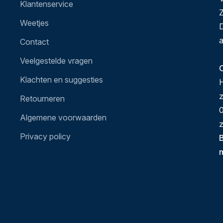
Klantenservice
Z
Weetjes
D
a
Contact
Veelgestelde vragen
O
Klachten en suggesties
H
Retourneren
0
Algemene voorwaarden
z
Privacy policy
B