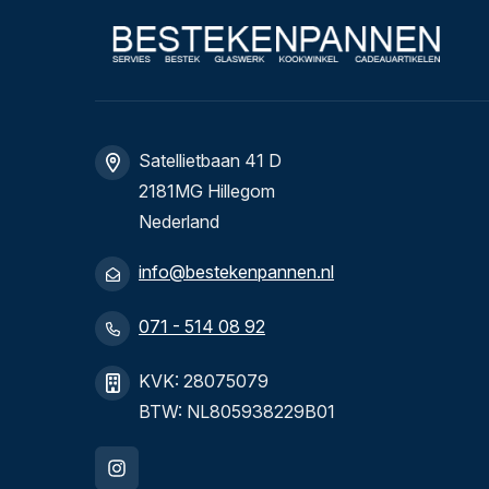
Satellietbaan 41 D
2181MG Hillegom
Nederland
info@bestekenpannen.nl
071 - 514 08 92
KVK: 28075079
BTW: NL805938229B01