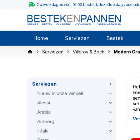
Op werkdagen vóór 16:00 besteld, dezelfde dag verzond
Home
Serviezen
Bestek
Serviezen
Villeroy & Boch
Modern Gr
Serviezen
Het
hoe
Nieuw in onze winkel!
ser
Alessi
vel
van
Arabia
Ver
Arzberg
Iittala