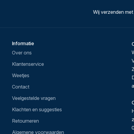
Wij verzenden met
Informatie
Over ons
V
Klantenservice
Z
Weetjes
D
a
Contact
Veelgestelde vragen
O
Klachten en suggesties
H
Retourneren
0
Algemene voorwaarden