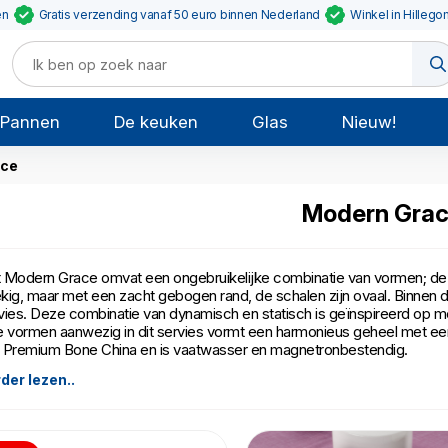
en
Gratis verzending vanaf 50 euro binnen Nederland
Winkel in Hillego
Pannen
De keuken
Glas
Nieuw!
ace
Modern Gra
 Modern Grace omvat een ongebruikelijke combinatie van vormen; de k
kig, maar met een zacht gebogen rand, de schalen zijn ovaal. Binnen 
vies. Deze combinatie van dynamisch en statisch is geïnspireerd op 
e vormen aanwezig in dit servies vormt een harmonieus geheel met een
 Premium Bone China en is vaatwasser en magnetronbestendig.
der lezen..