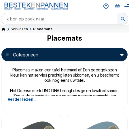
Serviezen
Placemats
Placemats
Categorieën
Placemats maken een tafel helemaal af. Een goedgekozen
kleur kan het servies prachtig laten uitkomen, en u beschermt
ook nog eens uw tafel.
Het Deense merk LIND DNA brengt design en kwaliteit samen.
Zowel de placemats en de coasters worden gemaakt van
Verder lezen..
gerecycled leder (80%) veelal restanten leder dat is
overgebleven van meubels en kleding. Dit leder draagt het
OEKO-TEX keurmerk. Hieraan wordt natuurlijk rubber (20%)
toegevoegd en een soort pulp gemaakt welke uiteindelijk in
de juiste vorm geperst wordt. Als laatste wordt de kleur en
textuur aangebracht. De LIND DNA placemats en
coasters
zijn