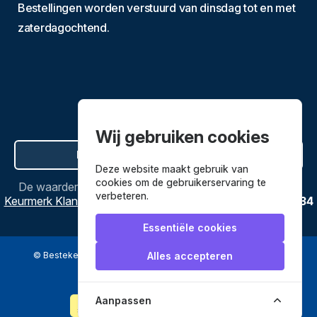
Bestellingen worden verstuurd van dinsdag tot en met
zaterdagochtend.
Wij gebruiken cookies
Hier de overeenkomst ontbinden
Deze website maakt gebruik van
cookies om de gebruikerservaring te
De waardering van
Bestekenpannen.nl
bij
Webwinkel
verbeteren.
Keurmerk Klantbeoordelingen
is
9.8
/
10
gebaseerd op
3634
reviews.
Essentiële cookies
© Bestekenpannen.nl 2026
een webshop van
Alles accepteren
Veilig betalen met
Aanpassen