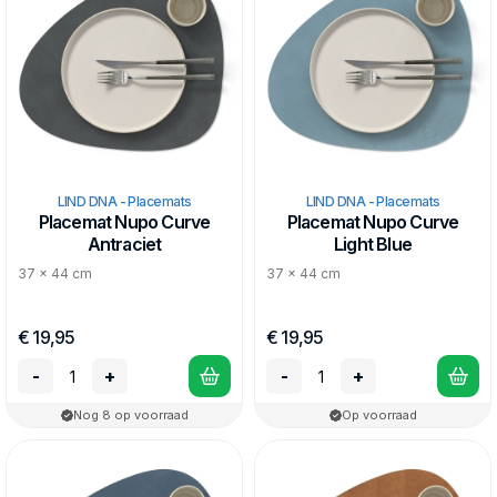
makkelijk schoon te maken, vuil en vlekken trekken niet in het
materiaal, en zijn daardoor erg duurzaam. Nordic design op
zijn best!
LIND DNA - Placemats
LIND DNA - Placemats
Placemat Nupo Curve
Placemat Nupo Curve
Antraciet
Light Blue
37 x 44 cm
37 x 44 cm
€ 19,95
€ 19,95
-
+
-
+
Nog 8 op voorraad
Op voorraad