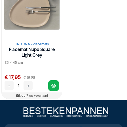
LIND DNA - Placemats
Placemat Nupo Square
Light Grey
35 x 45 cm
€ 17,95
€ 19,95
-
+
Nog 7 op voorraad