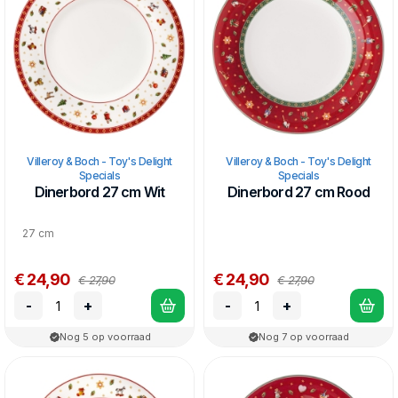
Porcelain, en kan in de vaatwasser en magnetron. Gemaakt in
Duitsland.
Villeroy & Boch - Toy's Delight
Villeroy & Boch - Toy's Delight
Specials
Specials
Dinerbord 27 cm Wit
Dinerbord 27 cm Rood
27 cm
€ 24,90
€ 24,90
€ 27,90
€ 27,90
-
+
-
+
Nog 5 op voorraad
Nog 7 op voorraad