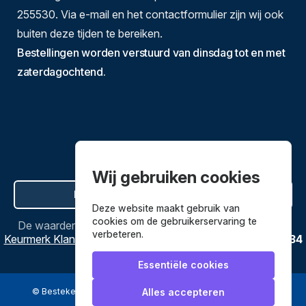
255530. Via e-mail en het contactformulier zijn wij ook
buiten deze tijden te bereiken.
Bestellingen worden verstuurd van dinsdag tot en met
zaterdagochtend.
Wij gebruiken cookies
Hier de overeenkomst ontbinden
Deze website maakt gebruik van
cookies om de gebruikerservaring te
De waardering van
Bestekenpannen.nl
bij
Webwinkel
verbeteren.
Keurmerk Klantbeoordelingen
is
9.8
/
10
gebaseerd op
3634
reviews.
Essentiële cookies
© Bestekenpannen.nl 2026
een webshop van
Alles accepteren