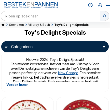
Serviezen
Villeroy & Boch
Toy's Delight Specials
Toy's Delight Specials
Categorieën
Nieuw in 2024, Toy's Delight Specials!
Een modern kerstservies, laat dat maar aan Villeroy & Boch
over! De nostalgische motieven van de Toy's Delight serie
passen perfect op de vorm van
New Cottage
. Een compleet
nieuwe kijk op het traditionele kerstservies is het resultaat:
Toy's Delight Specials. Strak porselein, met een leuk, vrij
Verder lezen..
subtiel kerstmotief. Uitstekend te combineren met andere
(room)witte serviezen van Villeroy & Boch, maar ook op
zichzelf ontzettend leuk in de feestmaand op tafel.
Villeroy & Boch Toy's Delight Specials is gemaakt van Premium