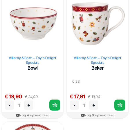
Villeroy & Boch - Toy's Delight
Villeroy & Boch - Toy's Delight
Specials
Specials
Bowl
Beker
0,23 l
€ 19,90
€ 17,91
€ 24,90
€ 19,90
-
+
-
+
Nog 4 op voorraad
Nog 6 op voorraad