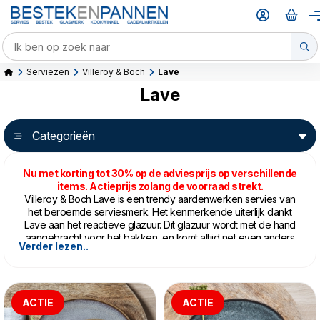
Serviezen
Villeroy & Boch
Lave
Lave
Categorieën
Nu met korting tot 30% op de adviesprijs op verschillende
items. Actieprijs zolang de voorraad strekt.
Villeroy & Boch Lave is een trendy aardenwerken servies van
het beroemde serviesmerk. Het kenmerkende uiterlijk dankt
Lave aan het reactieve glazuur. Dit glazuur wordt met de hand
aangebracht voor het bakken, en komt altijd net even anders
Verder lezen..
uit de oven. Geen twee stukken zijn precies hetzelfde. Dat
maakt dat elk servies dat je samenstelt, uniek qua kleurnuance
is. De vijf kleuren zijn perfect op elkaar afgestemd. Ga voor
een rustige tafel met het nieuwe
Lave Vert
of combineer
bijvoorbeeld
Lave Glacé
met
Lave Beige
voor een speels
ACTIE
ACTIE
effect.