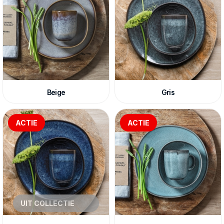
Villeroy & Boch Lave is gemaakt van aardewerk en wordt
gemaakt in Portugal.
Beige
Gris
ACTIE
ACTIE
UIT COLLECTIE