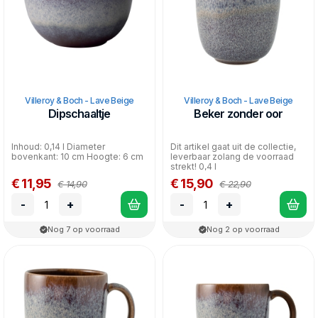
Villeroy & Boch - Lave Beige
Villeroy & Boch - Lave Beige
Dipschaaltje
Beker zonder oor
Inhoud: 0,14 l Diameter
Dit artikel gaat uit de collectie,
bovenkant: 10 cm Hoogte: 6 cm
leverbaar zolang de voorraad
strekt! 0,4 l
€ 11,95
€ 15,90
€ 14,90
€ 22,90
-
+
-
+
Nog 7 op voorraad
Nog 2 op voorraad