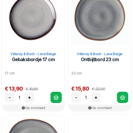
Het servies mag in de vaatwasser en magnetron.
Villeroy & Boch - Lave Beige
Villeroy & Boch - Lave Beige
Gebaksbordje 17 cm
Ontbijtbord 23 cm
17 cm
23 cm
€ 13,90
€ 15,80
€ 19,90
€ 22,90
-
+
-
+
Op voorraad
Op voorraad