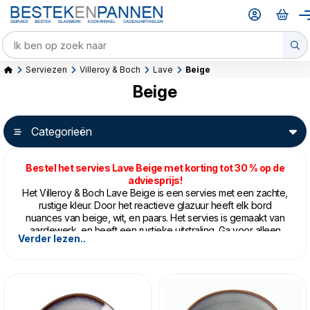
Serviezen
Villeroy & Boch
Lave
Beige
Beige
Categorieën
Bestel het servies Lave Beige met korting tot 30 % op de
adviesprijs!
Het Villeroy & Boch Lave Beige is een servies met een zachte,
rustige kleur. Door het reactieve glazuur heeft elk bord
nuances van beige, wit, en paars. Het servies is gemaakt van
aardewerk, en heeft een rustieke uitstraling. Ga voor alleen
Verder lezen..
dinerborden en diepe borden voor het diner, of kies een
uitgebreid servies met slaschalen en gebaksbordjes. Alles kan
met Lave Beige van Villeroy & Boch. Combineer met
Lave
Glacé
of een van de andere kleuren, of laat het voor zichzelf
spreken.