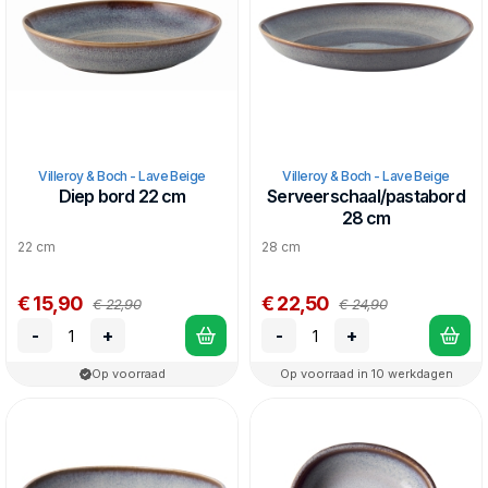
Villeroy & Boch - Lave Beige
Villeroy & Boch - Lave Beige
Diep bord 22 cm
Serveerschaal/pastabord
28 cm
22 cm
28 cm
€ 15,90
€ 22,50
€ 22,90
€ 24,90
-
+
-
+
Op voorraad
Op voorraad in 10 werkdagen