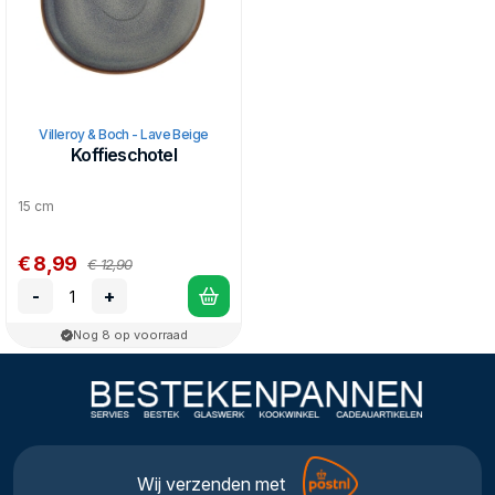
Villeroy & Boch - Lave Beige
Koffieschotel
15 cm
€ 8,99
€ 12,90
-
+
Nog 8 op voorraad
Wij verzenden met