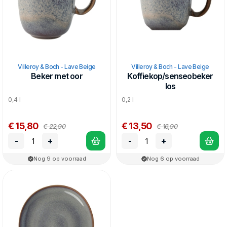
Villeroy & Boch - Lave Beige
Villeroy & Boch - Lave Beige
Beker met oor
Koffiekop/senseobeker
los
0,4 l
0,2 l
€ 15,80
€ 13,50
€ 22,90
€ 16,90
-
+
-
+
Nog 9 op voorraad
Nog 6 op voorraad