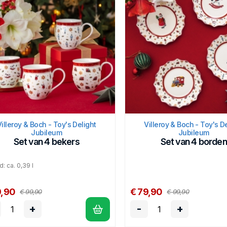
Villeroy & Boch - Toy's Delight
Villeroy & Boch - Toy's D
Jubileum
Jubileum
Set van 4 bekers
Set van 4 borden
: ca. 0,39 l
9,90
€ 79,90
€ 99,90
€ 99,90
+
-
+