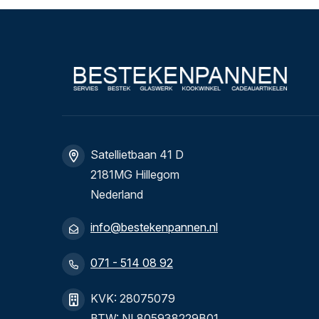
Satellietbaan 41 D
2181MG Hillegom
Nederland
info@bestekenpannen.nl
071 - 514 08 92
KVK: 28075079
BTW: NL805938229B01