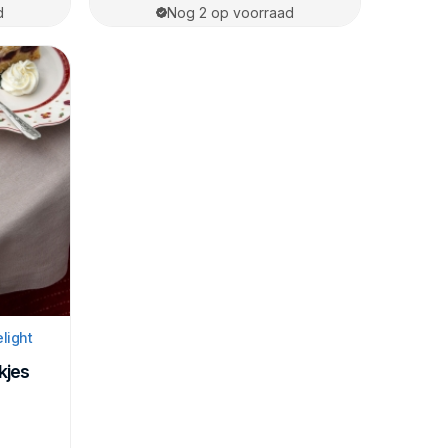
d
Nog 2 op voorraad
elight
kjes