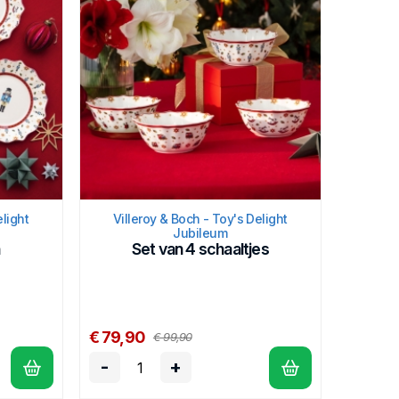
elight
Villeroy & Boch - Toy's Delight
Jubileum
Set van 4 schaaltjes
€ 79,90
€ 99,90
-
+