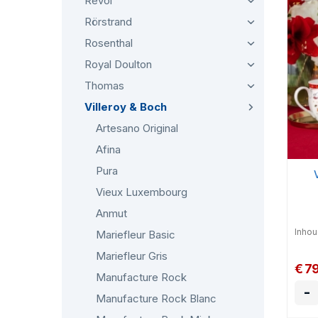
Revol
Rörstrand
Rosenthal
Royal Doulton
Thomas
Villeroy & Boch
Artesano Original
Afina
Pura
Vieux Luxembourg
Anmut
Inhoud
Mariefleur Basic
Mariefleur Gris
€ 7
Manufacture Rock
-
Manufacture Rock Blanc