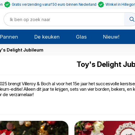
en
Gratis verzending vanaf 50 euro binnen Nederland
Winkel in Hillego
Pannen
De keuken
Glas
Nieuw!
y's Delight Jubileum
Toy's Delight Ju
2025 brengt Villeroy & Boch al voor het 15e jaar het succesvolle kersts
ileum-editie! Alleen dit jaar te krijgen, sets van vier borden, bekers, 
r de verzamelaar!