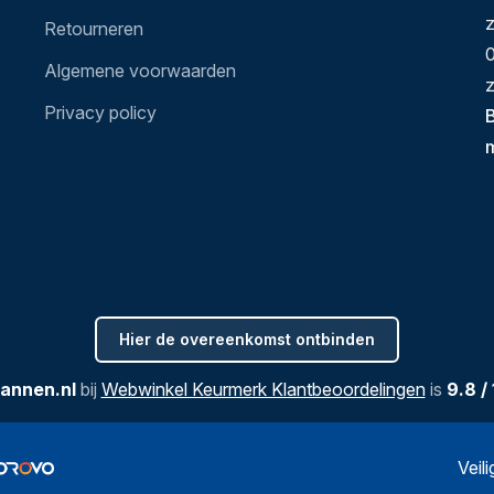
Retourneren
0
Algemene voorwaarden
z
Privacy policy
B
Hier de overeenkomst ontbinden
annen.nl
bij
Webwinkel Keurmerk Klantbeoordelingen
is
9.8
/
Veil