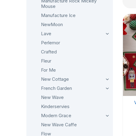
Manufacture Rock Mickey
Mouse
Manufacture Ice
NewMoon
Lave
Perlemor
Crafted
Fleur
For Me
New Cottage
French Garden
New Wave
Kinderservies
Modern Grace
New Wave Caffe
Flow