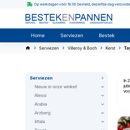
Op werkdagen vóór 16:00 besteld, dezelfde dag verzond
Home
Serviezen
Bestek
Serviezen
Villeroy & Boch
Kerst
To
Serviezen
In 
jub
Nieuw in onze winkel!
voo
Alessi
Arabia
Arzberg
Iittala