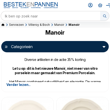
Serviezen
Villeroy & Boch
Manoir
Manoir
Manoir
Categorieën
Diverse artikelen in de actie 35% korting
Let u op: dit is het nieuwe Manoir, niet meer van vitro
porselein maar gemaakt van Premium Porcelain.
Het Manoir combineert natuurlijkheid en elegantie. De warme
Verder lezen..
wittint zorgt dat de vormgeving goed tot zijn recht komt.
De zachte vormen van het Manoir porselein zijn gebaseerd
op onze traditionele basisvorm Louis XIV. De randen van de
borden bestaan uit golvende, zachte lijnen die de decoratie
een decente, elegante flair geven.