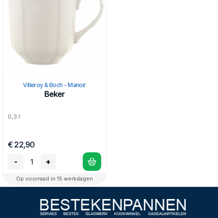
Villeroy & Boch - Manoir
Beker
0,3 l
€ 22,90
-
+
Op voorraad in 15 werkdagen