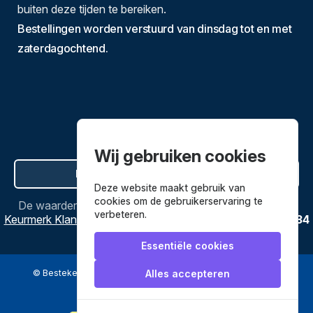
buiten deze tijden te bereiken.
Bestellingen worden verstuurd van dinsdag tot en met
zaterdagochtend.
Wij gebruiken cookies
Hier de overeenkomst ontbinden
Deze website maakt gebruik van
cookies om de gebruikerservaring te
De waardering van
Bestekenpannen.nl
bij
Webwinkel
verbeteren.
Keurmerk Klantbeoordelingen
is
9.8
/
10
gebaseerd op
3634
reviews.
Essentiële cookies
© Bestekenpannen.nl 2026
een webshop van
Alles accepteren
Veilig betalen met