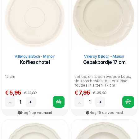
Het servies is vaatwasmachine- en magnetronbestendig.
Villeroy & Boch - Manoir
Villeroy & Boch - Manoir
Koffieschotel
Gebakbordje 17 cm
15 cm
Let op, dit is een tweede keus,
de kans bestaat dat er kleine
foutjes in zitten. 17 cm
€ 5,95
€ 7,95
€ 13,00
€ 25,90
-
+
-
+
Nog 1 op voorraad
Nog 19 op voorraad