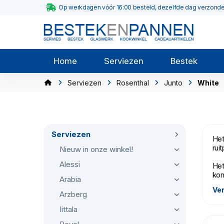
Op werkdagen vóór 16:00 besteld, dezelfde dag verzond
Home
Serviezen
Bestek
Serviezen
Rosenthal
Junto
White
Serviezen
Het
rui
Nieuw in onze winkel!
Alessi
Het
kom
Arabia
Ver
Het
Arzberg
Iittala