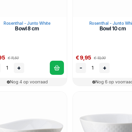
Rosenthal - Junto White
Rosenthal - Junto Whi
Bowl 8 cm
Bowl 10 cm
95
€ 9,95
€ 11,50
€ 13,00
+
-
+
Nog 4 op voorraad
Nog 6 op voorraa