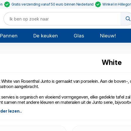
en
Gratis verzending vanaf 50 euro binnen Nederland
Winkel in Hillego
Pannen
De keuken
Glas
Nieuw!
White
 White van Rosenthal Junto is gemaakt van porselein. Aan de boven-, o
tpatroon aangebracht.
 servies is organisch en vloeiend vormgegeven, elke gedekte tafel zal er 
t samen met andere kleuren en materialen uit de Junto serie, bijvoor
der lezen..
 White mag in de vaatwasser en de magnetron.