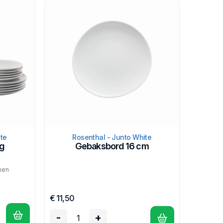
te
Rosenthal - Junto White
ig
Gebaksbord 16 cm
nen
€ 11,50
-
+