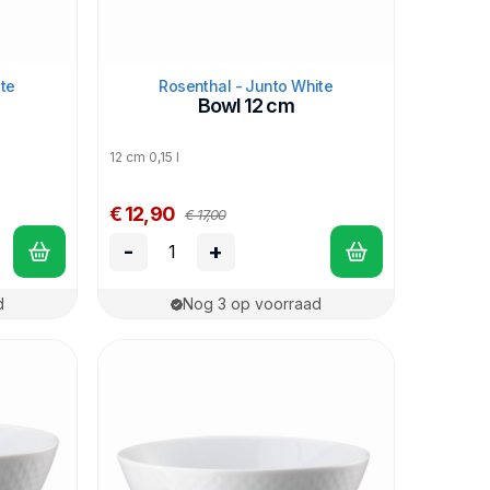
te
Rosenthal - Junto White
Bowl 12 cm
12 cm 0,15 l
€ 12,90
€ 17,00
-
+
d
Nog 3 op voorraad