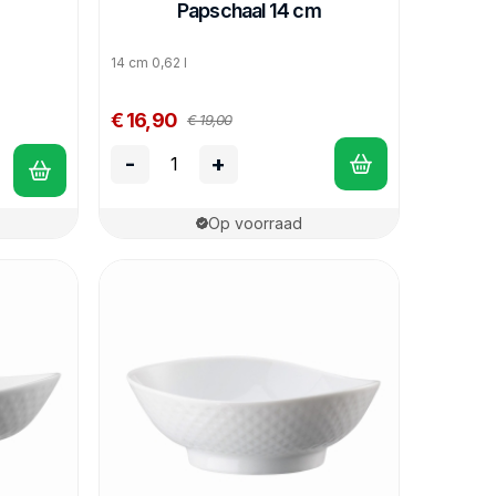
Papschaal 14 cm
14 cm 0,62 l
€ 16,90
€ 19,00
-
+
Op voorraad