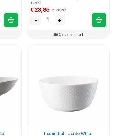
strekt.
€ 23,85
€ 26,50
-
+
Op voorraad
te
Rosenthal - Junto White