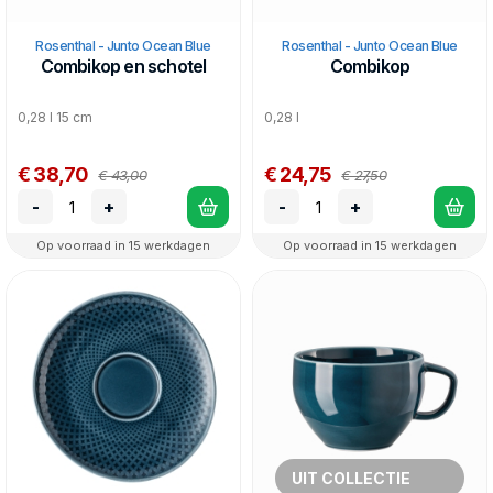
Rosenthal - Junto Ocean Blue
Rosenthal - Junto Ocean Blue
Combikop en schotel
Combikop
0,28 l 15 cm
0,28 l
€ 38,70
€ 24,75
€ 43,00
€ 27,50
-
+
-
+
Op voorraad in 15 werkdagen
Op voorraad in 15 werkdagen
UIT COLLECTIE