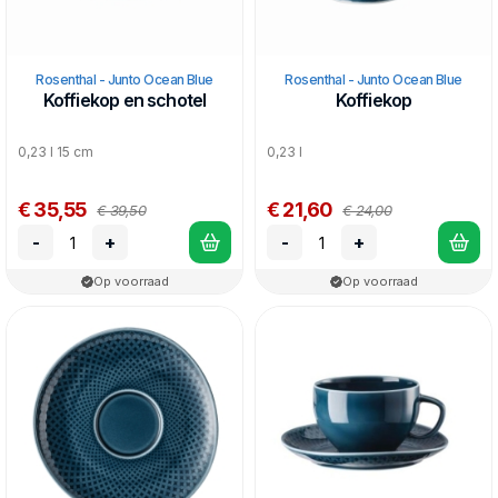
Rosenthal - Junto Ocean Blue
Rosenthal - Junto Ocean Blue
Koffiekop en schotel
Koffiekop
0,23 l 15 cm
0,23 l
€ 35,55
€ 21,60
€ 39,50
€ 24,00
-
+
-
+
Op voorraad
Op voorraad