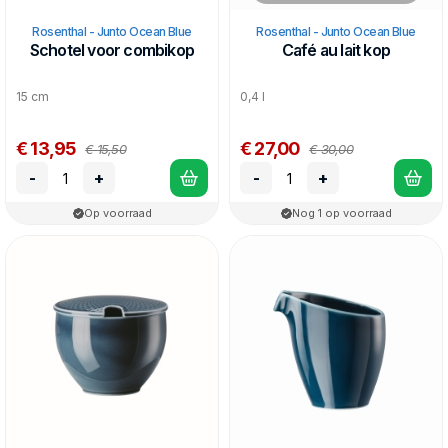
Rosenthal - Junto Ocean Blue
Rosenthal - Junto Ocean Blue
Schotel voor combikop
Café au lait kop
15 cm
0,4 l
€ 13,95
€ 27,00
€ 15,50
€ 30,00
-
+
-
+
Op voorraad
Nog 1 op voorraad