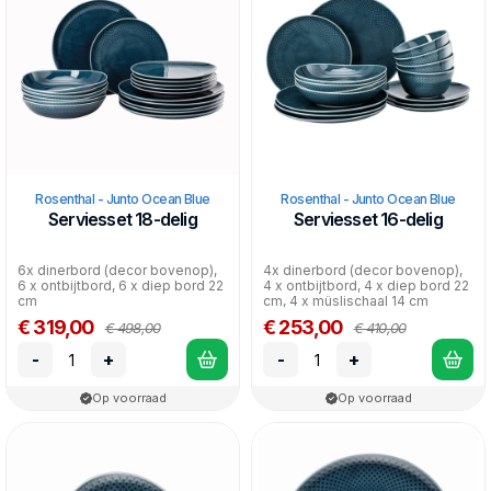
Rosenthal - Junto Ocean Blue
Rosenthal - Junto Ocean Blue
Serviesset 18-delig
Serviesset 16-delig
6x dinerbord (decor bovenop),
4x dinerbord (decor bovenop),
6 x ontbijtbord, 6 x diep bord 22
4 x ontbijtbord, 4 x diep bord 22
cm
cm, 4 x müslischaal 14 cm
€ 319,00
€ 253,00
€ 498,00
€ 410,00
-
+
-
+
Op voorraad
Op voorraad