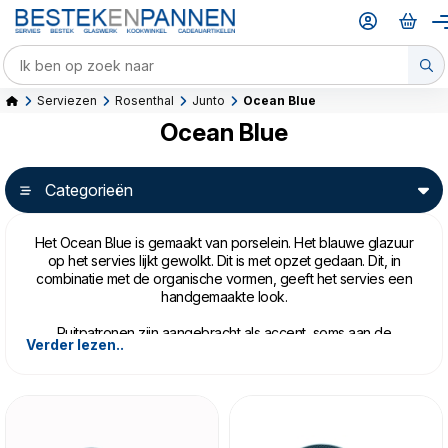
Serviezen
Rosenthal
Junto
Ocean Blue
Ocean Blue
Categorieën
Het Ocean Blue is gemaakt van porselein. Het blauwe glazuur
op het servies lijkt gewolkt. Dit is met opzet gedaan. Dit, in
combinatie met de organische vormen, geeft het servies een
handgemaakte look.
Ruitpatronen zijn aangebracht als accent, soms aan de
Verder lezen..
bovenkant, soms aan de onderkant. Dit diepe blauw is goed te
combineren met andere kleuren in porselein zoals het
White
en
Opal Green
, maar ook met het stoerdere stoneware zoals
het
Bronze
.
Het Ocean Blue is vaatwasser- en magnetronbestendig.