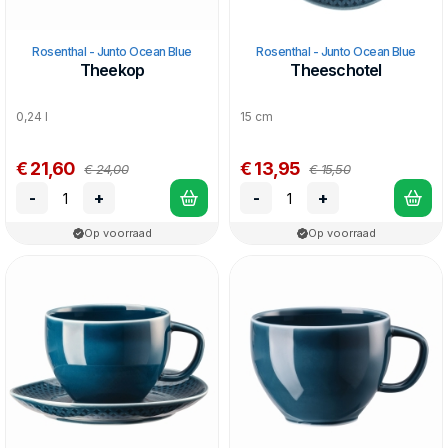
Rosenthal - Junto Ocean Blue
Rosenthal - Junto Ocean Blue
Theekop
Theeschotel
0,24 l
15 cm
€ 21,60
€ 13,95
€ 24,00
€ 15,50
-
+
-
+
Op voorraad
Op voorraad