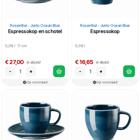
Rosenthal - Junto Ocean Blue
Rosenthal - Junto Ocean Blue
Espressokop en schotel
Espressokop
0,08 l 11 cm
0,08 l
€ 27,00
€ 16,65
€ 30,00
€ 18,50
-
+
-
+
Op voorraad
Op voorraad