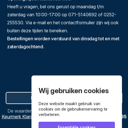
Heeft u vragen, bel ons gerust op maandag t/m
zaterdag van 10:00-17:00 op 071-5140892 of 0252-
255530. Via e-mail en het contactformulier zijn wij ook
buiten deze tijden te bereiken.
Bestellingen worden verstuurd van dinsdag tot en met
zaterdagochtend.
Wij gebruiken cookies
Hier de overeenkomst ontbinden
Deze website maakt gebruik van
cookies om de gebruikerservaring te
De waardering van
Bestekenpannen.nl
bij
Webwinkel
verbeteren.
Keurmerk Klantbeoordelingen
is
9.8
/
10
gebaseerd op
3635
reviews.
Essentiële cookies