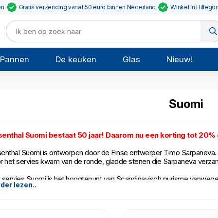
en
Gratis verzending vanaf 50 euro binnen Nederland
Winkel in Hillego
Pannen
De keuken
Glas
Nieuw!
Suomi
enthal Suomi bestaat 50 jaar! Daarom nu een korting tot 20%
enthal Suomi is ontworpen door de Finse ontwerper Timo Sarpaneva. H
r het servies kwam van de ronde, gladde stenen die Sarpaneva verzame
 servies Suomi is het hoogtepunt van Scandinavisch purisme vanwege z
der lezen..
selein en wat metalen elementen geeft Suomi een unieke uitstraling.
individuele onderdelen van het servies zijn teruggebracht naar alleen de 
etbaar.