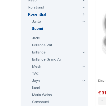
Revol
Ros
Rörstrand
mag
Rosenthal
Junto
Suomi
Jade
Brillance Wit
Brillance
Brillance Grand Air
Mesh
TAC
Joyn
Diner
Kumi
€ 3
Maria Weiss
-
Sanssouci