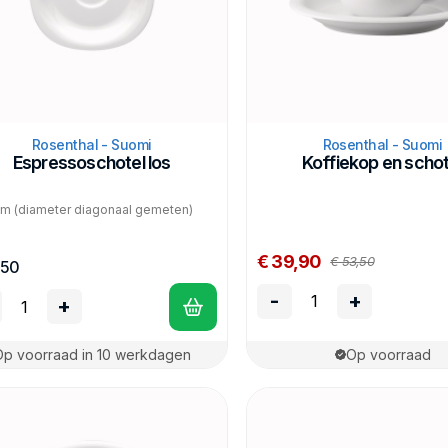
Rosenthal - Suomi
Rosenthal - Suomi
Espressoschotel los
Koffiekop en schot
cm (diameter diagonaal gemeten)
€ 39,90
€ 53,50
,50
-
+
+
Op voorraad in 10 werkdagen
Op voorraad