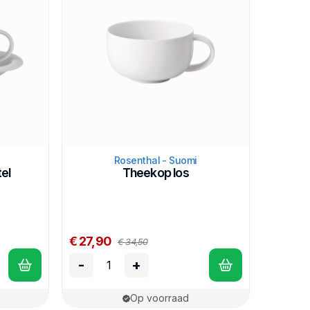
Rosenthal - Suomi
el
Theekop los
€ 27,90
€ 34,50
-
+
Op voorraad