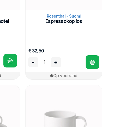
Rosenthal - Suomi
otel
Espressokop los
€ 32,50
-
+
d
Op voorraad