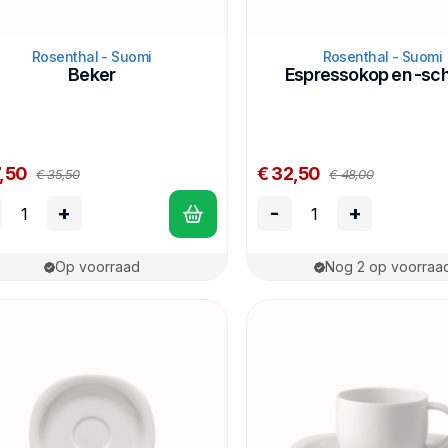
Rosenthal - Suomi
Rosenthal - Suomi
Beker
Espressokop en -sch
7,50
€ 32,50
€ 35,50
€ 48,00
+
-
+
Op voorraad
Nog 2 op voorraa