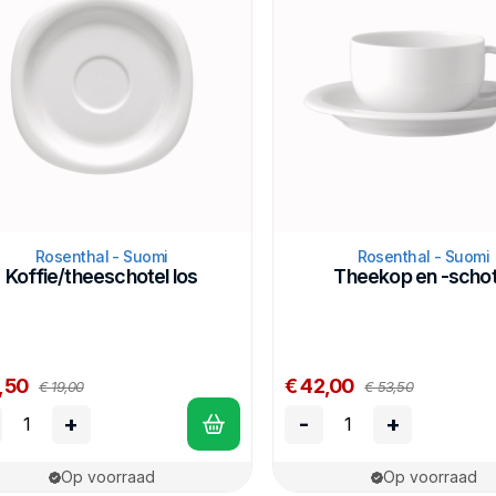
Rosenthal - Suomi
Rosenthal - Suomi
Koffie/theeschotel los
Theekop en -schot
,50
€ 42,00
€ 19,00
€ 53,50
+
-
+
Op voorraad
Op voorraad