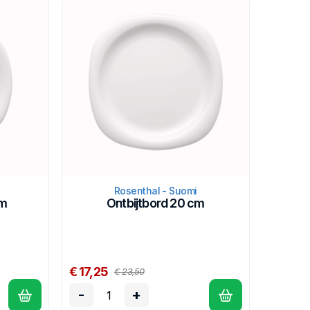
 uitzondering van de metalen delen, ook in de
Rosenthal - Suomi
cm
Ontbijtbord 20 cm
€ 17,25
€ 23,50
-
+