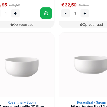
4,95
€ 32,50
€ 35,50
€ 39,50
+
-
+
Op voorraad
Op voorraad
Rosenthal - Suomi
Rosenthal - Suomi
Dessertschaaltje 10,5 cm
Mueslischaaltje 14