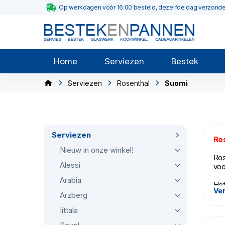
Op werkdagen vóór 16:00 besteld, dezelfde dag verzond
Home
Serviezen
Bestek
Serviezen
Rosenthal
Suomi
Serviezen
Ros
Nieuw in onze winkel!
Ros
Alessi
voo
Arabia
Het
Ver
por
Arzberg
Iittala
De 
inz