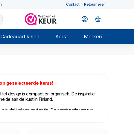
m
Contact
Retourneren
Cadeauartikelen
Kerst
Merken
 op geselecteerde items!
et design is compact en organisch. De inspiratie
lde aan de kust in Finland.
ijn vlekkeloze perfectie. De combinatie van wit
basis, zonder frutsels, en vele delen zijn multi-