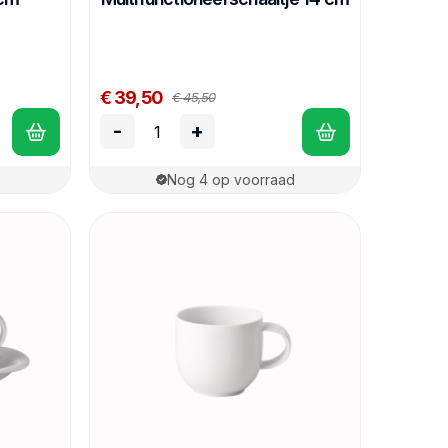
€ 39,50
€ 45,50
-
+
Nog 4 op voorraad