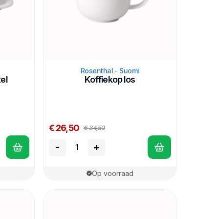
Rosenthal - Suomi
el
Koffiekop los
€ 26,50
€ 34,50
-
+
Op voorraad