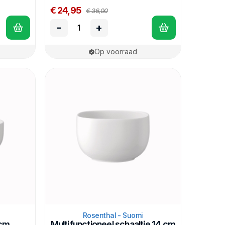
€ 24,95
€ 36,00
-
+
Op voorraad
Rosenthal - Suomi
 cm
Multifunctioneel schaaltje 14 cm