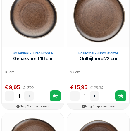
op dezelfde manier geglazuurd wat, samen met de
organische vormen, een speels geheel geeft.
Het Bronze, maar het andere stoneware
Slate Grey
en
Aquamarine
, heeft aardse tinten die rust uitstralen.
Dit servies mag in de vaatwasser en de magnetron.
Rosenthal - Junto Bronze
Rosenthal - Junto Bronze
Gebaksbord 16 cm
Ontbijtbord 22 cm
16 cm
22 cm
€ 9,95
€ 15,95
€ 17,00
€ 23,00
-
+
-
+
Nog 2 op voorraad
Nog 5 op voorraad