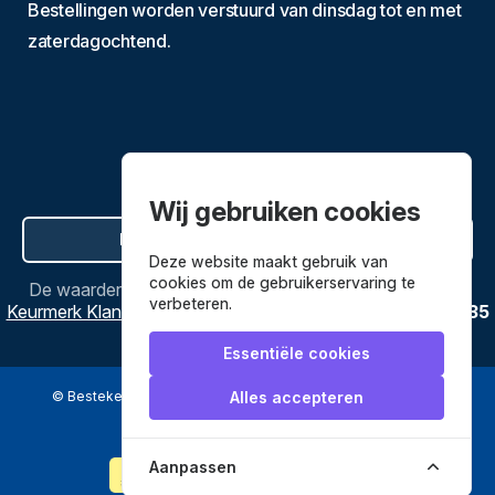
Bestellingen worden verstuurd van dinsdag tot en met
zaterdagochtend.
Wij gebruiken cookies
Hier de overeenkomst ontbinden
Deze website maakt gebruik van
cookies om de gebruikerservaring te
De waardering van
Bestekenpannen.nl
bij
Webwinkel
verbeteren.
Keurmerk Klantbeoordelingen
is
9.8
/
10
gebaseerd op
3635
reviews.
Essentiële cookies
© Bestekenpannen.nl 2026
een webshop van
Alles accepteren
Veilig betalen met
Aanpassen