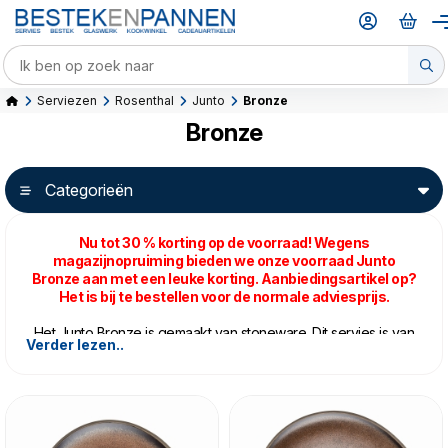
Serviezen
Rosenthal
Junto
Bronze
Bronze
Categorieën
Nu tot 30 %
korting op de voorraad! Wegens
magazijnopruiming bieden we onze voorraad Junto
Bronze aan met een leuke korting. Aanbiedingsartikel op?
Het is bij te bestellen voor de normale adviesprijs.
Het Junto Bronze is gemaakt van stoneware. Dit servies is van
Verder lezen..
dikker materiaal dan andere kleuren binnen de serie. Het doet
stoerder aan en geeft zo een mooi contrast met het dunnere,
fijne porselein van bijvoorbeeld het
Ocean Blue
en
Pearl Grey
.
De buitenkant van de serviesdelen is mat gehouden, terwijl de
binnenkant een glanzende afwerking heeft. Geen enkel stuk is