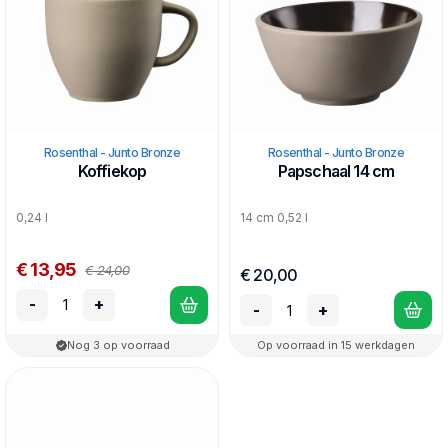
Rosenthal - Junto Bronze
Rosenthal - Junto Bronze
Koffiekop
Papschaal 14 cm
0,24 l
14 cm 0,52 l
€ 13,95
€ 24,00
€ 20,00
-
+
-
+
Nog 3 op voorraad
Op voorraad in 15 werkdagen