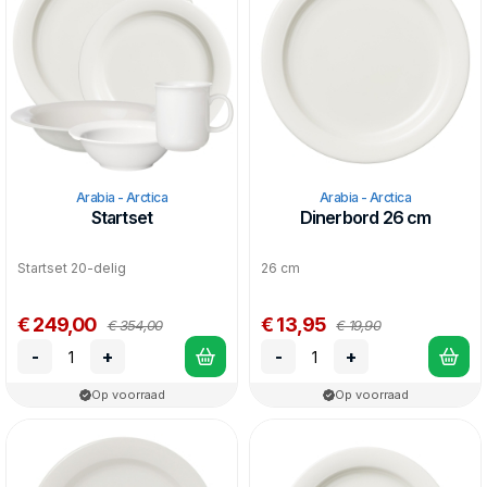
servies was erg anders dan wat er toentertijd in de mode was;
statige, gekleurde en vooral uitgebreide serviessets voerden
de boventoon. Het puur witte servies is overzichtelijk,
functioneel en bevat alles wat er nodig is voor elke maaltijd, of
dit nu het ontbijt of een uitgebreid diner is met meerdere
gangen.
Ook is het te gebruiken voor alle mogelijke momenten; voor
dagelijks gebruik of bij meer feestelijke gelegenheden.
Ondanks dat het een relatief kleinschalig servies is, zijn er
Arabia - Arctica
Arabia - Arctica
genoeg (serveer)delen om in een reeks van gelegenheden
Startset
Dinerbord 26 cm
te gebruiken.
Startset 20-delig
26 cm
€ 249,00
€ 13,95
€ 354,00
€ 19,90
-
+
-
+
Op voorraad
Op voorraad