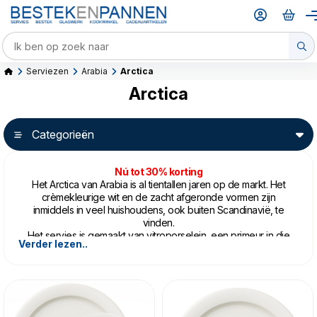
Serviezen
Arabia
Arctica
Arctica
Categorieën
Nú tot 30% korting
Het Arctica van Arabia is al tientallen jaren op de markt. Het
crèmekleurige wit en de zacht afgeronde vormen zijn
inmiddels in veel huishoudens, ook buiten Scandinavië, te
vinden.
Het servies is gemaakt van vitroporselein, een primeur in die
Verder lezen..
tijd. Dit porselein is extra sterk omdat het twee maal op hoge
temperatuur is afgebakken. Hierdoor kan het zonder
problemen in de oven, magnetron, vriezer en vaatwasser.
Over Arabia Arctica
Het Arctica is een ontwerp van Inkeri Leivo uit 1979. Het