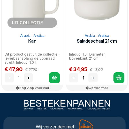
UIT COLLECTIE
Arabia - Arctica
Arabia - Arctica
Kan
Saladeschaal 21 cm
Dit product gaat uit de collectie,
Inhoud: 1,5 l Diameter
leverbaar zolang de voorraad
bovenkant: 21 cm
strekt! Inhoud: 1,0 l
€ 47,90
€ 34,95
€ 57,90
€ 43,00
-
+
-
+
Nog 2 op voorraad
Op voorraad
Wij verzenden met