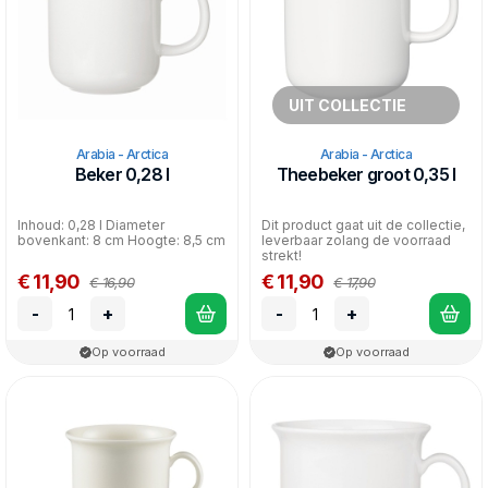
UIT COLLECTIE
Arabia - Arctica
Arabia - Arctica
Beker 0,28 l
Theebeker groot 0,35 l
Inhoud: 0,28 l Diameter
Dit product gaat uit de collectie,
bovenkant: 8 cm Hoogte: 8,5 cm
leverbaar zolang de voorraad
strekt!
€ 11,90
€ 11,90
€ 16,90
€ 17,90
-
+
-
+
Op voorraad
Op voorraad