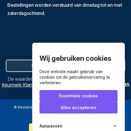
Bestellingen worden verstuurd van dinsdag tot en met
zaterdagochtend.
Wij gebruiken cookies
Hier de overeenkomst ontbinden
Deze website maakt gebruik van
cookies om de gebruikerservaring te
De waardering van
Bestekenpannen.nl
bij
Webwinkel
verbeteren.
Keurmerk Klantbeoordelingen
is
9.8
/
10
gebaseerd op
3635
reviews.
Essentiële cookies
© Bestekenpannen.nl 2026
een webshop van
Alles accepteren
Veilig betalen met
Aanpassen