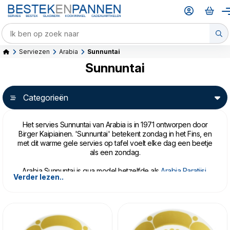
Serviezen
Arabia
Sunnuntai
Sunnuntai
Categorieën
Het servies Sunnuntai van Arabia is in 1971 ontworpen door
Birger Kaipiainen. 'Sunnuntai' betekent zondag in het Fins, en
met dit warme gele servies op tafel voelt elke dag een beetje
als een zondag.
Arabia Sunnuntai is qua model hetzelfde als
Arabia Paratiisi
,
Verder lezen..
maar het ook is fantastisch te combineren met
Iittala Teema
Honey
en wit.
Arabia Sunnuntai is gemaakt van vitro porselein, en kan in de
oven, magnetron, vaatwasser en vriezer.