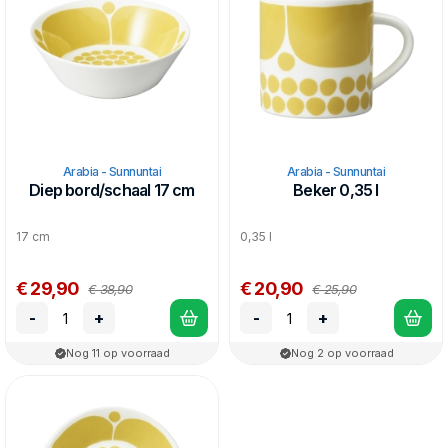
Arabia - Sunnuntai
Arabia - Sunnuntai
Diep bord/schaal 17 cm
Beker 0,35 l
17 cm
0,35 l
€ 29,90
€ 20,90
€ 38,90
€ 25,90
-
+
-
+
Nog 11 op voorraad
Nog 2 op voorraad