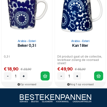
Arabia - Esteri
Arabia - Esteri
Beker 0,3 l
Kan 1 liter
0,3 l
Dit product gaat uit de collectie,
leverbaar zolang de voorraad
strekt!
€ 18,90
€ 49,90
€ 23,90
€ 55,00
-
+
-
+
Op voorraad
Nog 1 op voorraad