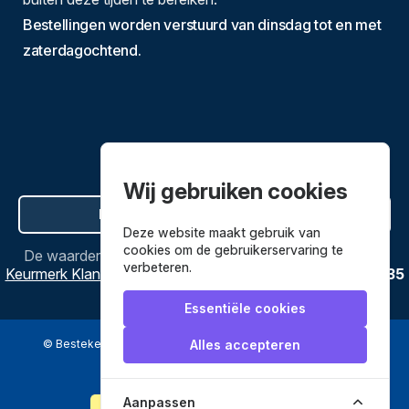
Bestellingen worden verstuurd van dinsdag tot en met
zaterdagochtend.
Wij gebruiken cookies
Hier de overeenkomst ontbinden
Deze website maakt gebruik van
cookies om de gebruikerservaring te
De waardering van
Bestekenpannen.nl
bij
Webwinkel
verbeteren.
Keurmerk Klantbeoordelingen
is
9.8
/
10
gebaseerd op
3635
reviews.
Essentiële cookies
© Bestekenpannen.nl 2026
een webshop van
Alles accepteren
Veilig betalen met
Aanpassen