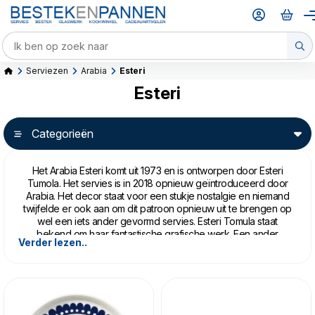
Serviezen
Arabia
Esteri
Esteri
Categorieën
Het Arabia Esteri komt uit 1973 en is ontworpen door Esteri
Tumola. Het servies is in 2018 opnieuw geïntroduceerd door
Arabia. Het decor staat voor een stukje nostalgie en niemand
twijfelde er ook aan om dit patroon opnieuw uit te brengen op
wel een iets ander gevormd servies. Esteri Tomula staat
bekend om haar fantastische grafische werk. Een ander
Verder lezen..
patroon op dezelfde vorm borden is
Arabia Pastoraali.
Arabia Esteri is gemaakt van vitroporselein; oven-,
vaatwasser-, magnetron- en vriezerbestendig.