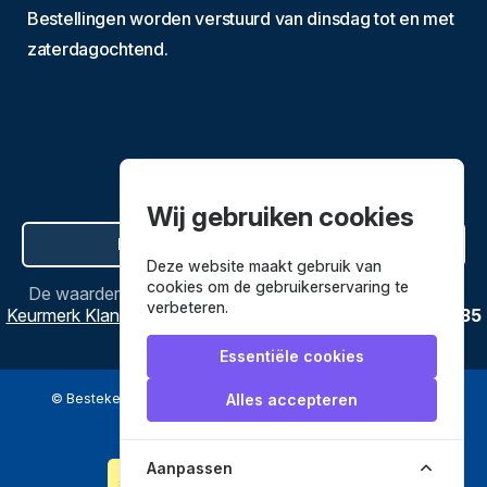
Bestellingen worden verstuurd van dinsdag tot en met
zaterdagochtend.
Wij gebruiken cookies
Hier de overeenkomst ontbinden
Deze website maakt gebruik van
cookies om de gebruikerservaring te
De waardering van
Bestekenpannen.nl
bij
Webwinkel
verbeteren.
Keurmerk Klantbeoordelingen
is
9.8
/
10
gebaseerd op
3635
reviews.
Essentiële cookies
© Bestekenpannen.nl 2026
een webshop van
Alles accepteren
Veilig betalen met
Aanpassen