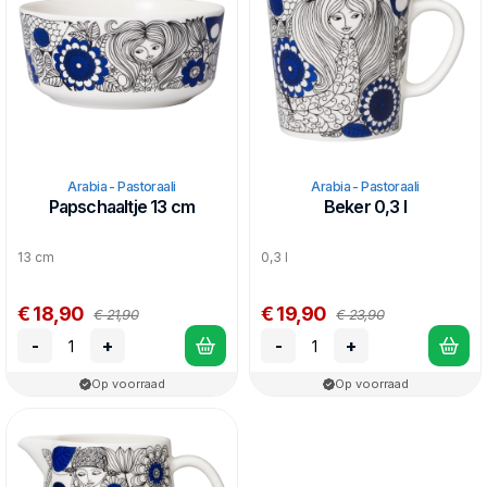
Arabia - Pastoraali
Arabia - Pastoraali
Papschaaltje 13 cm
Beker 0,3 l
13 cm
0,3 l
€ 18,90
€ 19,90
€ 21,90
€ 23,90
-
+
-
+
Op voorraad
Op voorraad