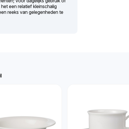
menten; voor dagelijks gebruik of
het een relatief kleinschalig
n een reeks van gelegenheden te
l