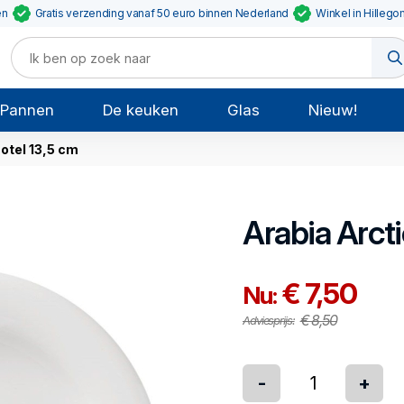
en
Gratis verzending vanaf 50 euro binnen Nederland
Winkel in Hillego
Pannen
De keuken
Glas
Nieuw!
otel 13,5 cm
Arabia
Arct
€ 7,50
Nu:
€ 8,50
Adviesprijs:
-
+