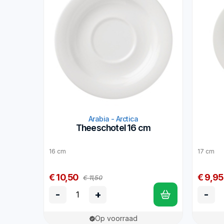
Arabia - Arctica
Theeschotel 16 cm
16 cm
17 cm
€ 10,50
€ 9,95
€ 11,50
-
+
-
Op voorraad