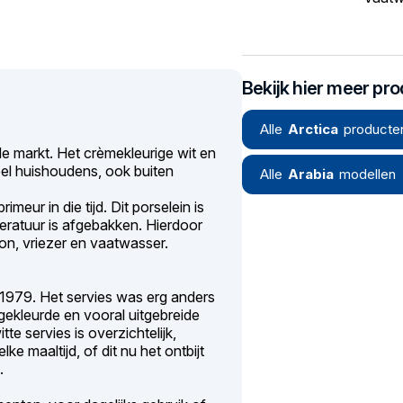
Bekijk hier meer pr
Alle
Arctica
producte
 de markt. Het crèmekleurige wit en
eel huishoudens, ook buiten
Alle
Arabia
modellen
meur in die tijd. Dit porselein is
eratuur is afgebakken. Hierdoor
on, vriezer en vaatwasser.
t 1979. Het servies was erg anders
 gekleurde en vooral uitgebreide
e servies is overzichtelijk,
ke maaltijd, of dit nu het ontbijt
.