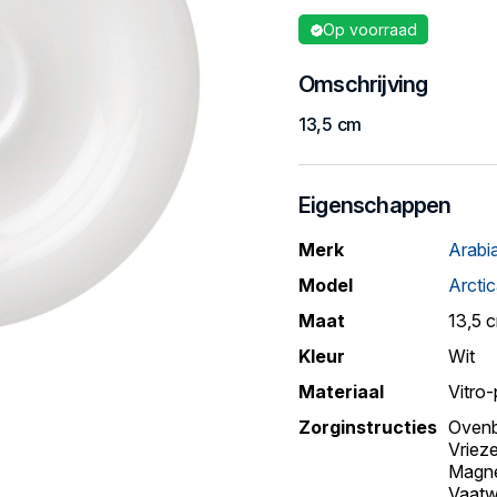
Op voorraad
Omschrijving
13,5 cm
Eigenschappen
Merk
Arabi
Model
Arcti
Maat
13,5 
Kleur
Wit
Materiaal
Vitro-
Zorginstructies
Ovenb
Vriez
Magne
Vaatw