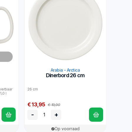
Arabia - Arctica
Dinerbord 26 cm
everbaar
26 cm
,0 l
€ 13,95
€ 19,90
-
+
Op voorraad