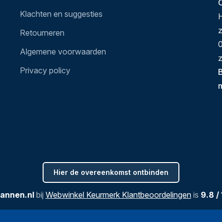
O
Klachten en suggesties
H
Retourneren
0
Algemene voorwaarden
z
Privacy policy
B
Hier de overeenkomst ontbinden
annen.nl
bij
Webwinkel Keurmerk Klantbeoordelingen
is
9.8
/