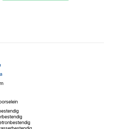
a
ca
cm
porselein
estendig
erbestendig
tronbestendig
asserbestendig