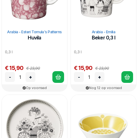
Arabia - Esteri Tomula's Patterns
Arabia - Emilia
Huvila
Beker 0,3 l
0,3 l
0,3 l
€ 15,90
€ 15,90
€ 23,90
€ 23,90
-
+
-
+
Op voorraad
Nog 12 op voorraad