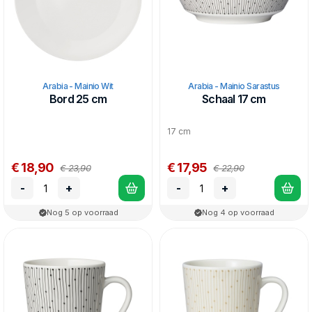
Arabia - Mainio Wit
Arabia - Mainio Sarastus
Bord 25 cm
Schaal 17 cm
17 cm
€ 18,90
€ 17,95
€ 23,90
€ 22,90
-
+
-
+
Nog 5 op voorraad
Nog 4 op voorraad