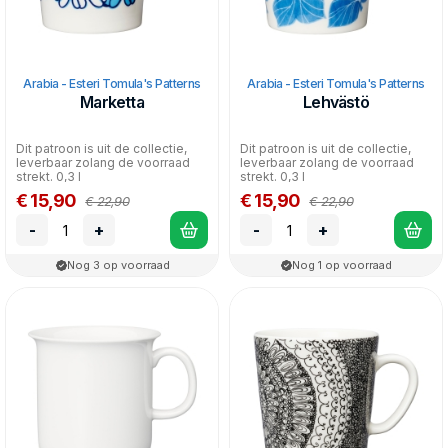
Arabia - Esteri Tomula's Patterns
Arabia - Esteri Tomula's Patterns
Marketta
Lehvästö
Dit patroon is uit de collectie,
Dit patroon is uit de collectie,
leverbaar zolang de voorraad
leverbaar zolang de voorraad
strekt. 0,3 l
strekt. 0,3 l
€ 15,90
€ 15,90
€ 22,90
€ 22,90
-
+
-
+
Nog 3 op voorraad
Nog 1 op voorraad