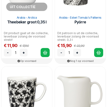
UIT COLLECTIE
Arabia - Arctica
Arabia - Esteri Tomula's Patterns
Theebeker groot 0,35 l
Pyörre
Dit product gaat uit de collectie,
Dit patroon is uit de collectie,
leverbaar zolang de voorraad
leverbaar zolang de voorraad
strekt!
strekt. 0,3 l
€ 11,90
€ 15,90
€ 17,90
€ 22,90
-
+
-
+
Op voorraad
Nog 1 op voorraad