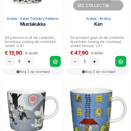
UIT COLLECTIE
Arabia - Esteri Tomula's Patterns
Arabia - Arctica
Mustakukka
Kan
Dit patroon is uit de collectie,
Dit product gaat uit de collectie,
leverbaar zolang de voorraad
leverbaar zolang de voorraad
strekt. 0,3 l
strekt! Inhoud: 1,0 l
€ 15,90
€ 47,90
€ 22,90
€ 57,90
-
+
-
+
Nog 3 op voorraad
Nog 2 op voorraad