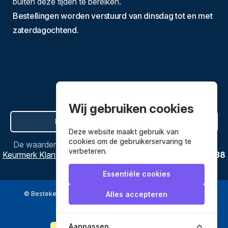
buiten deze tijden te bereiken.
Bestellingen worden verstuurd van dinsdag tot en met
zaterdagochtend.
Wij gebruiken cookies
Hier de overeenkomst ontbinden
Deze website maakt gebruik van
cookies om de gebruikerservaring te
De waardering van
Bestekenpannen.nl
bij
Webwinkel
verbeteren.
Keurmerk Klantbeoordelingen
is
9.8
/
10
gebaseerd op
3638
reviews.
Essentiële cookies
© Bestekenpannen.nl 2026
een webshop van
Alles accepteren
Veilig betalen met
Aanpassen