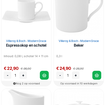
Villeroy & Boch - Modern Grace
Villeroy & Boch - Modern Grace
Espressokop en schotel
Beker
Inhoud: 0,08 l, schotel 14 x 11 cm
0,3 l
€ 22,90
€ 24,90
€ 36,90
€ 26,90
-
+
-
+
Nog 2 op voorraad
Op voorraad in 10 werkdagen