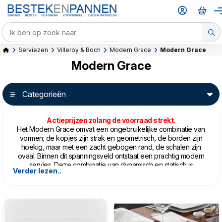
Serviezen
Villeroy & Boch
Modern Grace
Modern Grace
Modern Grace
Categorieën
Actieprijzen zolang de voorraad strekt.
Het Modern Grace omvat een ongebruikelijke combinatie van
vormen; de kopjes zijn strak en geometrisch, de borden zijn
hoekig, maar met een zacht gebogen rand, de schalen zijn
ovaal. Binnen dit spanningsveld ontstaat een prachtig modern
servies. Deze combinatie van dynamisch en statisch is
Verder lezen..
geïnspireerd op meubelontwerpen uit de jaren 30 en 50.
Ondanks de vele vormen aanwezig in dit servies vormt een
harmonieus geheel met een rustige uitstraling.
Het Modern Grace is gemaakt van Premium Bone China en
is vaatwasser en magnetronbestendig.