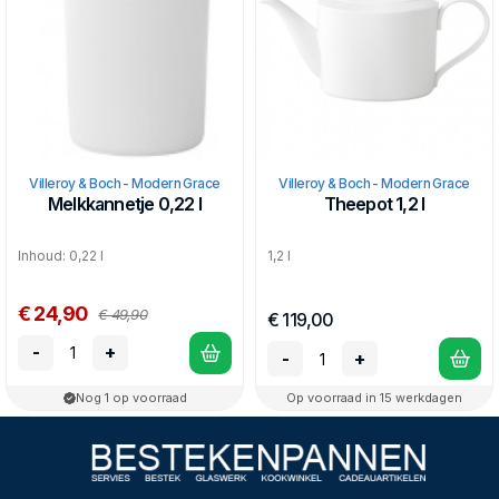
Villeroy & Boch - Modern Grace
Villeroy & Boch - Modern Grace
Melkkannetje 0,22 l
Theepot 1,2 l
Inhoud: 0,22 l
1,2 l
€ 24,90
€ 49,90
€ 119,00
-
+
-
+
Nog 1 op voorraad
Op voorraad in 15 werkdagen