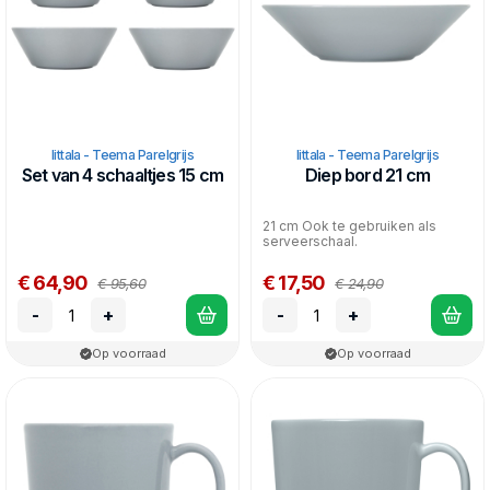
Iittala - Teema Parelgrijs
Iittala - Teema Parelgrijs
Set van 4 schaaltjes 15 cm
Diep bord 21 cm
21 cm Ook te gebruiken als
serveerschaal.
€ 64,90
€ 17,50
€ 95,60
€ 24,90
-
+
-
+
Op voorraad
Op voorraad