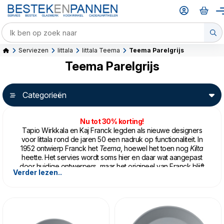
Serviezen
Iittala
Iittala Teema
Teema Parelgrijs
Teema Parelgrijs
Categorieën
Nu tot 30% korting!
Tapio Wirkkala en Kaj Franck legden als nieuwe designers
voor Iittala rond de jaren 50 een nadruk op functionaliteit. In
1952 ontwierp Franck het
Teema
, hoewel het toen nog
Kilta
heette. Het servies wordt soms hier en daar wat aangepast
door huidige ontwerpers, maar het origineel van Franck blijft
Verder lezen..
altijd het uitgangspunt. Schoonheid en functie samen moest
voor iedereen beschikbaar zijn en eindeloos te combineren.
Dit servies is essentieel scandinavisch en gebaseerd op
een van drie basisvormen: cirkel, vierkant en rechthoek. Het
Teema
is verkrijgbaar in verschillende kleuren die van tijd tot