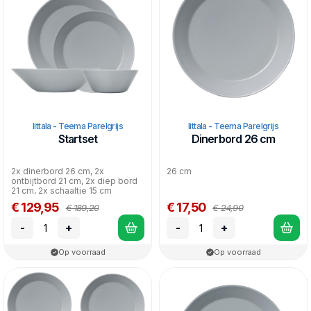
tijd wisselen. Het wit blijft echter altijd hetzelfde.
Het servies is gemaakt van vitro porselein, een variant op
porselein dat twee maal is afgebakken op een hoge
temperatuur. Hierdoor is het oven-, vriezer-, magnetron- en
vaatwasserbestendig.
Iittala - Teema Parelgrijs
Iittala - Teema Parelgrijs
Startset
Dinerbord 26 cm
2x dinerbord 26 cm, 2x
26 cm
ontbijtbord 21 cm, 2x diep bord
21 cm, 2x schaaltje 15 cm
€ 129,95
€ 17,50
€ 189,20
€ 24,90
-
+
-
+
Op voorraad
Op voorraad