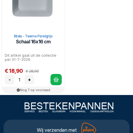
Iittala - Teema Parelgrijs
Schaal 16x16 cm
Dit artikel gaat uit de collectie
per 31-7-2026.
€ 18,90
€ 26,90
-
+
Nog 7 op voorraad
Wij verzenden met