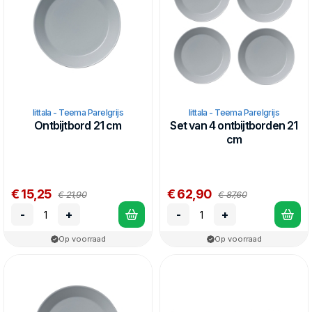
Iittala - Teema Parelgrijs
Iittala - Teema Parelgrijs
Ontbijtbord 21 cm
Set van 4 ontbijtborden 21
cm
€ 15,25
€ 62,90
€ 21,90
€ 87,60
-
+
-
+
Op voorraad
Op voorraad