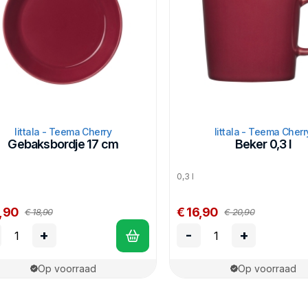
Iittala - Teema Cherry
Iittala - Teema Cherr
Gebaksbordje 17 cm
Beker 0,3 l
m
0,3 l
4,90
€ 16,90
€ 18,90
€ 20,90
+
-
+
Op voorraad
Op voorraad