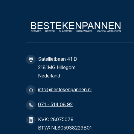
Satellietbaan 41 D
2181MG Hillegom
Nederland
info@bestekenpannen.nl
071 - 514 08 92
KVK: 28075079
BTW: NL805938229B01