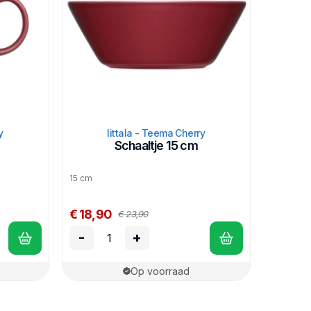
y
Iittala - Teema Cherry
Schaaltje 15 cm
15 cm
€ 18,90
€ 23,90
-
+
Op voorraad