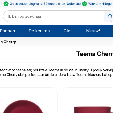
en
Gratis verzending vanaf 50 euro binnen Nederland
Winkel in Hillego
Pannen
De keuken
Glas
Nieuw!
a Cherry
Teema Cher
fect voor het najaar, het Iittala Teema in de kleur Cherry! Tijdelijk verk
ma Cherry sluit perfect aan bij de andere Iittala Teema kleuren. Let o