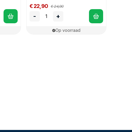
€ 22,90
€ 24,90
-
+
Op voorraad