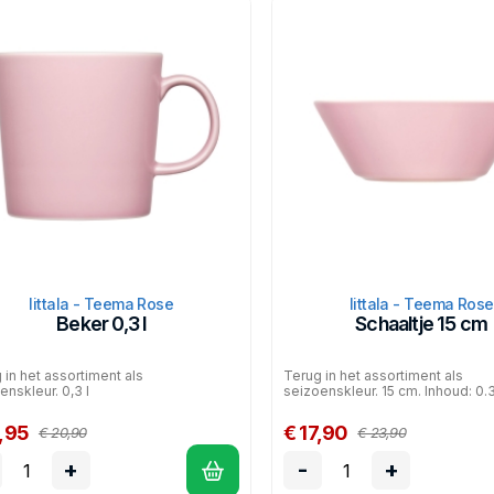
Iittala - Teema Rose
Iittala - Teema Rose
Beker 0,3 l
Schaaltje 15 cm
 in het assortiment als
Terug in het assortiment als
enskleur. 0,3 l
seizoenskleur. 15 cm. Inhoud: 0.3
,95
€ 17,90
€ 20,90
€ 23,90
+
-
+