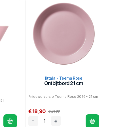
Iittala - Teema Rose
Ontbijtbord 21 cm
*nieuwe versie Teema Rose 2026* 21 cm
5 l
€ 18,90
€ 21,90
-
+