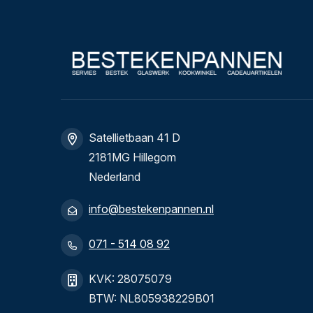
Satellietbaan 41 D
2181MG Hillegom
Nederland
info@bestekenpannen.nl
071 - 514 08 92
KVK: 28075079
BTW: NL805938229B01