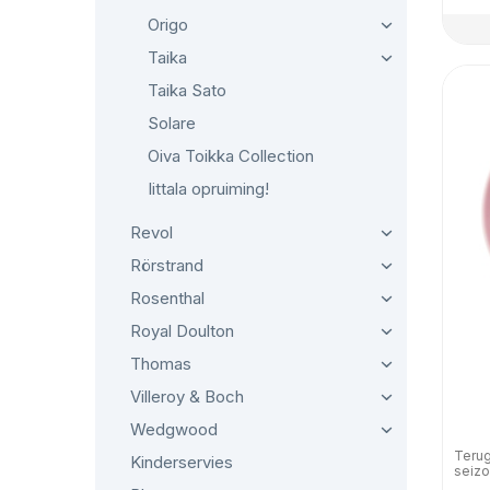
Origo
Taika
Taika Sato
Solare
Oiva Toikka Collection
Iittala opruiming!
Revol
Rörstrand
Rosenthal
Royal Doulton
Thomas
Villeroy & Boch
Wedgwood
Terug
Kinderservies
seizo