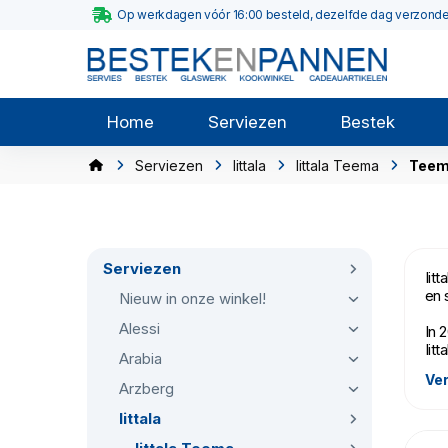
Op werkdagen vóór 16:00 besteld, dezelfde dag verzond
Home
Serviezen
Bestek
Serviezen
Iittala
Iittala Teema
Teem
Serviezen
Iit
en 
Nieuw in onze winkel!
Alessi
In 
Iit
Arabia
Ver
Iit
Arzberg
Iittala