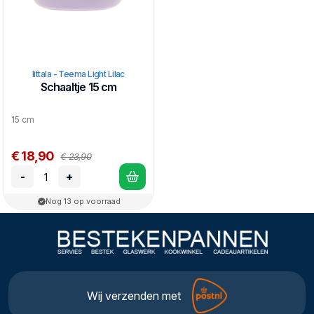
Iittala - Teema Light Lilac
Schaaltje 15 cm
15 cm
€ 18,90
€ 23,90
-
+
Nog 13 op voorraad
Wij verzenden met