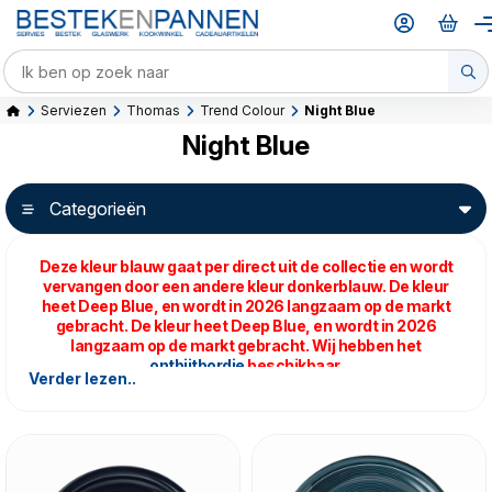
Serviezen
Thomas
Trend Colour
Night Blue
Night Blue
Categorieën
Deze kleur blauw gaat per direct uit de collectie en wordt
vervangen door een andere kleur donkerblauw. De kleur
heet Deep Blue, en wordt in 2026 langzaam op de markt
gebracht.
De kleur heet Deep Blue, en wordt in 2026
langzaam op de markt gebracht. Wij hebben het
ontbijtbordje
beschikbaar.
Verder lezen..
Nu 20% korting!
Deze donker blauwe kleur is gebaseerd op "het blauwe uur";
De tijd tussen zonderondergang en zonsopkomst. Bij
bepaalde omstandigheden neemt de wereld een diep blauwe