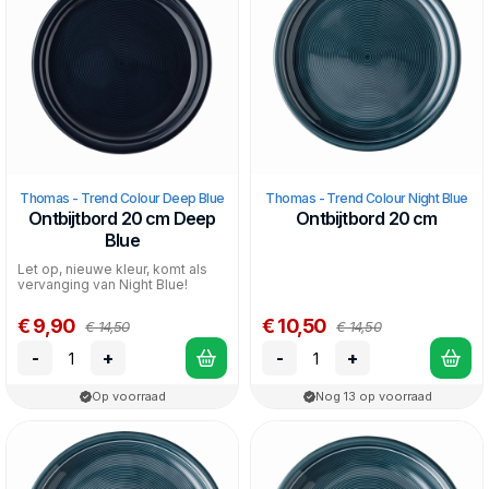
kleur aan. Dit servies is goed de combineren met het
Trend
wit
, een bewezen klassieker, maar ook met de andere kleuren
uit de
Colour lijn
.
Dit servies mag in de vaatwasser en in de magnetron.
Thomas - Trend Colour Deep Blue
Thomas - Trend Colour Night Blue
Ontbijtbord 20 cm Deep
Ontbijtbord 20 cm
Blue
Let op, nieuwe kleur, komt als
vervanging van Night Blue!
€ 9,90
€ 10,50
€ 14,50
€ 14,50
-
+
-
+
Op voorraad
Nog 13 op voorraad