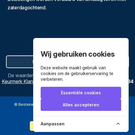
zaterdagochtend.
Wij gebruiken cookies
Hier de overeenkomst ontbinden
Deze website maakt gebruik van
cookies om de gebruikerservaring te
De waardering van
Bestekenpannen.nl
bij
Webwinkel
verbeteren.
Keurmerk Klantbeoordelingen
is
9.8
/
10
gebaseerd op
3634
reviews.
Essentiële cookies
© Bestekenpannen.nl 2026
een webshop van
Alles accepteren
Veilig betalen met
Aanpassen