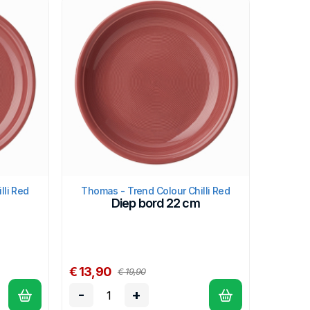
lli Red
Thomas - Trend Colour Chilli Red
Diep bord 22 cm
€ 13,90
€ 19,90
-
+