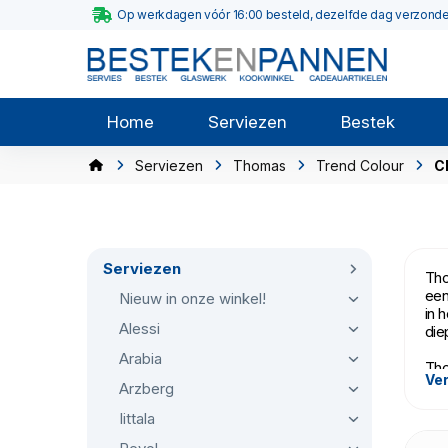
Op werkdagen vóór 16:00 besteld, dezelfde dag verzond
Home
Serviezen
Bestek
Serviezen
Thomas
Trend Colour
Ch
Serviezen
Tho
een
Nieuw in onze winkel!
in 
Alessi
die
Arabia
Tho
Ver
Arzberg
Iittala