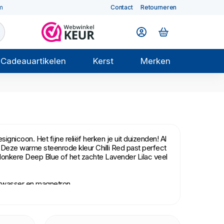
m
Contact
Retourneren
Cadeauartikelen
Kerst
Merken
nicoon. Het fijne reliëf herken je uit duizenden! Al
. Deze warme steenrode kleur Chilli Red past perfect
t donkere Deep Blue of het zachte Lavender Lilac veel
atwasser en magnetron.