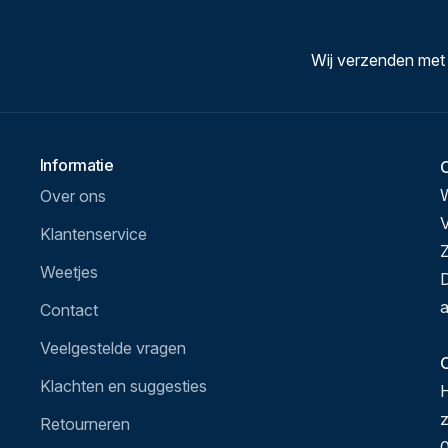
Wij verzenden met
Informatie
Over ons
V
Klantenservice
Z
Weetjes
D
a
Contact
Veelgestelde vragen
O
Klachten en suggesties
H
Retourneren
0