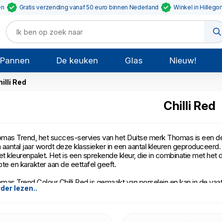
en
Gratis verzending vanaf 50 euro binnen Nederland
Winkel in Hillego
Pannen
De keuken
Glas
Nieuw!
illi Red
Chilli Red
mas Trend, het succes-servies van het Duitse merk Thomas is een desig
 aantal jaar wordt deze klassieker in een aantal kleuren geproduceerd
het kleurenpalet. Het is een sprekende kleur, die in combinatie met he
pte en karakter aan de eettafel geeft.
mas Trend Colour Chilli Red is gemaakt van porselein en kan in de va
der lezen..