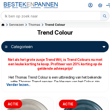
Serviezen
Thomas
Trend Colour
Trend Colour
Categorieën
Net als het grote zusje Trend Wit, is Trend Colours nu met
een leuke korting te koop. Profiteer van 20% korting op de
geldende adviesprijs!
Het Thomas Trend Colour is een uitbreiding van het bekende
witte Thomas Trend servies. De kleuren van het Colour zijn
Verder lezen..
geïnspireerd op de kleuren uit het hoge noorden van
Scandinavië. De speciaal ontwikkelende gekleurde glazuren
geven het Trend een nieuw en fris uiterlijk en passen perfect
in elk huishouden; of de voorkeur nu uitgaat naar Scandi chic
of de meer “hygge” stijl.
ACTIE
ACTIE
Het Ice Blue representeert het blauw van het Arctisch gebied.