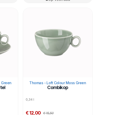
s Green
Thomas - Loft Colour Moss Green
tel
Combikop
0,34 l
€ 12,00
€ 15,50