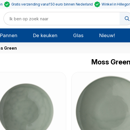
en
Gratis verzending vanaf 50 euro binnen Nederland
Winkel in Hillego
Pannen
De keuken
Glas
Nieuw!
s Green
Moss Gree