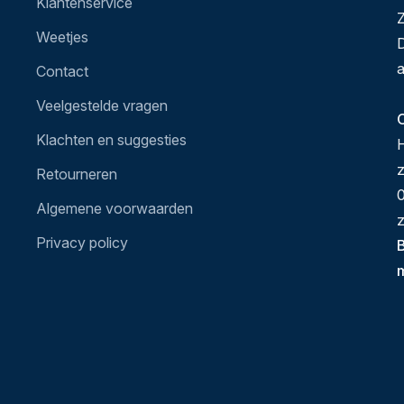
Klantenservice
Z
Weetjes
D
a
Contact
Veelgestelde vragen
O
Klachten en suggesties
H
Retourneren
0
Algemene voorwaarden
z
Privacy policy
B