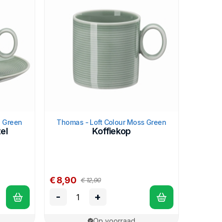
s Green
Thomas - Loft Colour Moss Green
el
Koffiekop
€ 8,90
€ 12,90
-
+
Op voorraad