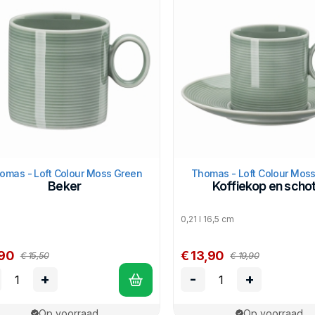
omas - Loft Colour Moss Green
Thomas - Loft Colour Mos
Beker
Koffiekop en schot
0,21 l 16,5 cm
,90
€ 13,90
€ 15,50
€ 19,90
+
-
+
Op voorraad
Op voorraad