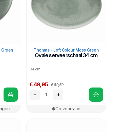
s Green
Thomas - Loft Colour Moss Green
Ovale serveerschaal 34 cm
34 cm
€ 49,95
€ 59,50
-
+
dagen
Op voorraad