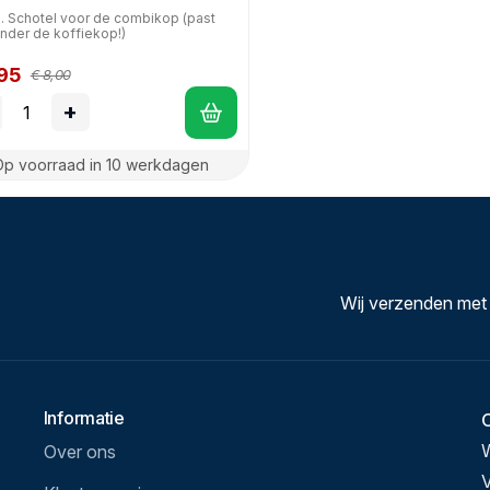
. Schotel voor de combikop (past
onder de koffiekop!)
,95
€ 8,00
+
Op voorraad in 10 werkdagen
Wij verzenden met
Informatie
Over ons
V