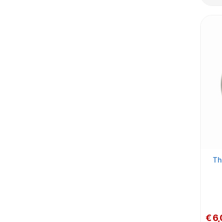
Th
€ 6