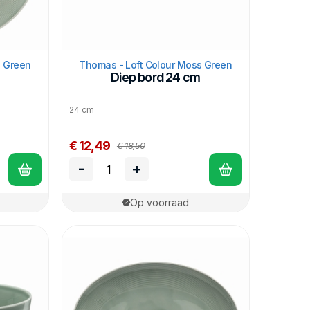
s Green
Thomas - Loft Colour Moss Green
Diep bord 24 cm
24 cm
€ 12,49
€ 18,50
-
+
Op voorraad