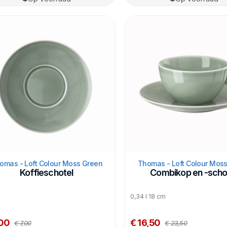
omas - Loft Colour Moss Green
Thomas - Loft Colour Mos
Koffieschotel
Combikop en -scho
0,34 l 18 cm
,00
€ 16,50
€ 7,00
€ 23,50