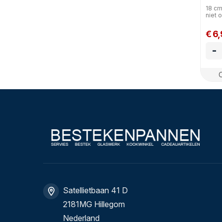
18 cm
niet 
€ 6
-
Satellietbaan 41 D
2181MG Hillegom
Nederland