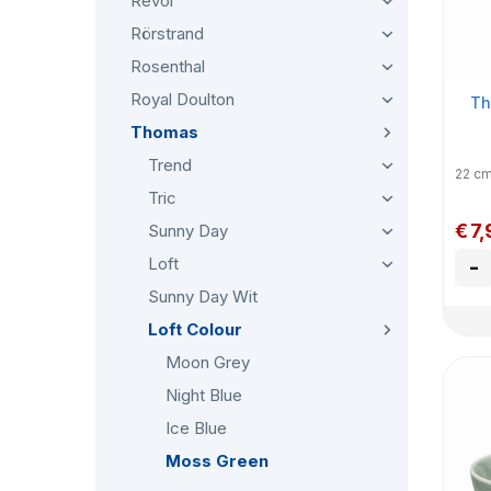
Revol
Rörstrand
Rosenthal
Royal Doulton
Th
Thomas
Trend
22 c
Tric
€ 7,
Sunny Day
Loft
-
Sunny Day Wit
Loft Colour
Moon Grey
Night Blue
Ice Blue
Moss Green