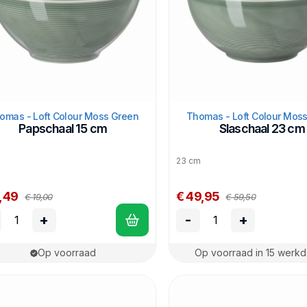
omas - Loft Colour Moss Green
Thomas - Loft Colour Mos
Papschaal 15 cm
Slaschaal 23 cm
23 cm
2,49
€ 49,95
€ 19,00
€ 59,50
+
-
+
Op voorraad
Op voorraad in 15 werk