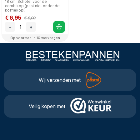
18 cm. Schotel voor de
combikop (past niet onder de
koffiekop!)
€ 6,95
€ 8,00
-
+
Op voorraad in 10 werkdagen
Wij verzenden met
Veilig kopen met