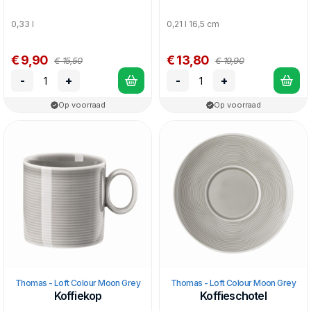
0,33 l
0,21 l 16,5 cm
€ 9,90
€ 13,80
€ 15,50
€ 19,90
-
+
-
+
Op voorraad
Op voorraad
Thomas - Loft Colour Moon Grey
Thomas - Loft Colour Moon Grey
Koffiekop
Koffieschotel