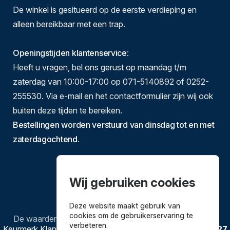
De winkel is gesitueerd op de eerste verdieping en
alleen bereikbaar met een trap.
Openingstijden klantenservice
:
Heeft u vragen, bel ons gerust op maandag t/m
zaterdag van 10:00-17:00 op 071-5140892 of 0252-
255530. Via e-mail en het contactformulier zijn wij ook
buiten deze tijden te bereiken.
Bestellingen worden verstuurd van dinsdag tot en met
zaterdagochtend.
Wij gebruiken cookies
Deze website maakt gebruik van
cookies om de gebruikerservaring te
De waardering van
Bestekenpannen.nl
bij
Webwinkel
verbeteren.
Keurmerk Klantbeoordelingen
is
9.8
/
10
gebaseerd op
3627