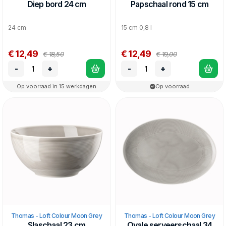
Diep bord 24 cm
Papschaal rond 15 cm
24 cm
15 cm 0,8 l
€ 12,49
€ 12,49
€ 18,50
€ 19,00
-
+
-
+
Op voorraad in 15 werkdagen
Op voorraad
Thomas - Loft Colour Moon Grey
Thomas - Loft Colour Moon Grey
Slaschaal 23 cm
Ovale serveerschaal 34