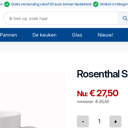
en
Gratis verzending vanaf 50 euro binnen Nederland
Winkel in Hillego
Pannen
De keuken
Glas
Nieuw!
Rosenthal
S
€ 27,50
Nu:
€ 35,50
Adviesprijs:
-
+