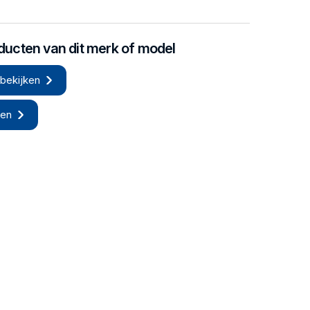
oducten van dit merk of model
bekijken
len