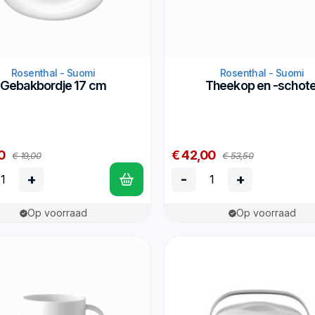
Rosenthal - Suomi
Rosenthal - Suomi
Gebakbordje 17 cm
Theekop en -schote
0
€ 42,00
€ 19,00
€ 53,50
+
-
+
Op voorraad
Op voorraad