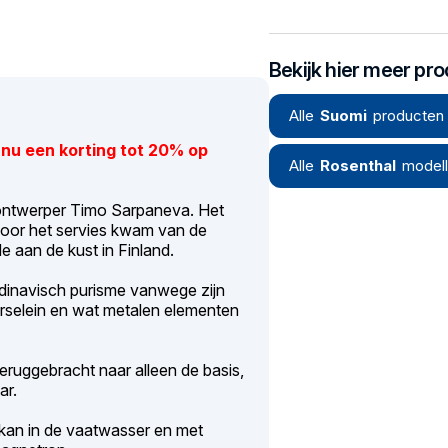
Bekijk hier meer pr
Alle
Suomi
producten 
nu een korting tot 20% op
Alle
Rosenthal
model
ontwerper Timo Sarpaneva. Het
 voor het servies kwam van de
 aan de kust in Finland.
dinavisch purisme vanwege zijn
orselein en wat metalen elementen
teruggebracht naar alleen de basis,
ar.
 kan in de vaatwasser en met