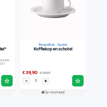
Rosenthal - Suomi
el*
Koffiekop en schotel
elmodel,
2,5 l
€ 39,90
€ 53,50
-
+
Op voorraad