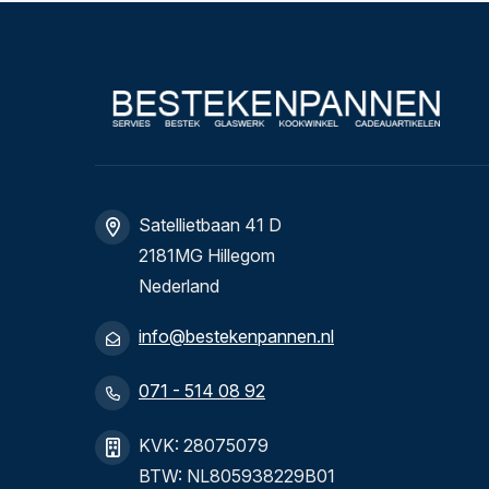
Satellietbaan 41 D
2181MG Hillegom
Nederland
info@bestekenpannen.nl
071 - 514 08 92
KVK: 28075079
BTW: NL805938229B01