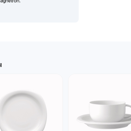
magnetron.
l