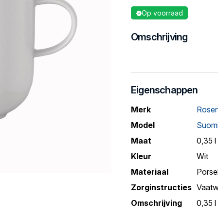
Op voorraad
Omschrijving
Eigenschappen
Merk
Rosen
Model
Suom
Maat
0,35 l
Kleur
Wit
Materiaal
Porse
Zorginstructies
Vaatw
Omschrijving
0,35 l