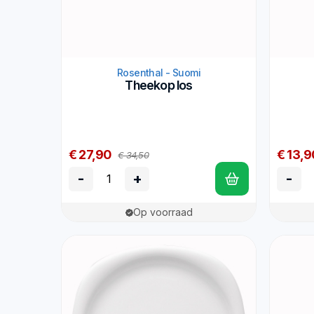
Rosenthal - Suomi
Theekop los
€ 27,90
€ 13,9
€ 34,50
-
+
-
Op voorraad