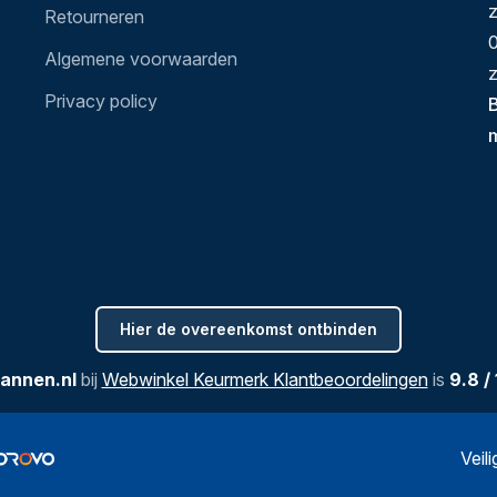
Retourneren
0
Algemene voorwaarden
z
Privacy policy
B
Hier de overeenkomst ontbinden
annen.nl
bij
Webwinkel Keurmerk Klantbeoordelingen
is
9.8
/
Veil