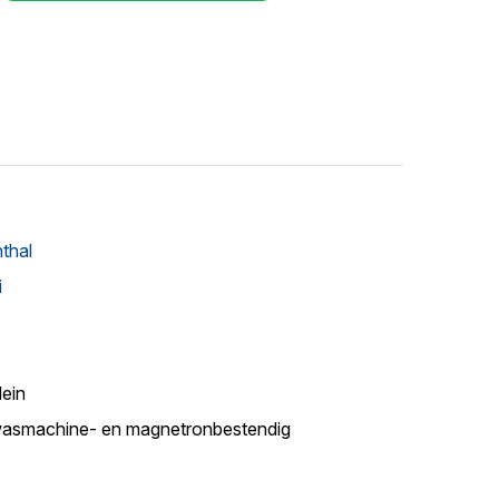
thal
i
lein
asmachine- en magnetronbestendig