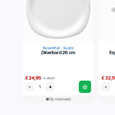
Rosenthal - Suomi
Dinerbord 26 cm
Es
€ 24,95
€ 32,
€ 35,50
-
+
-
Op voorraad