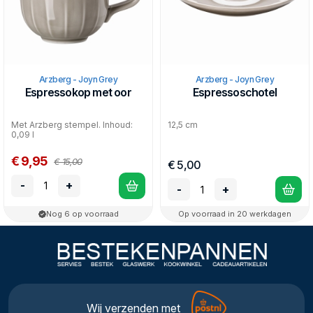
Arzberg - Joyn Grey
Arzberg - Joyn Grey
Espressokop met oor
Espressoschotel
Met Arzberg stempel. Inhoud:
12,5 cm
0,09 l
€ 9,95
€ 15,00
€ 5,00
-
+
-
+
Nog 6 op voorraad
Op voorraad in 20 werkdagen
Wij verzenden met