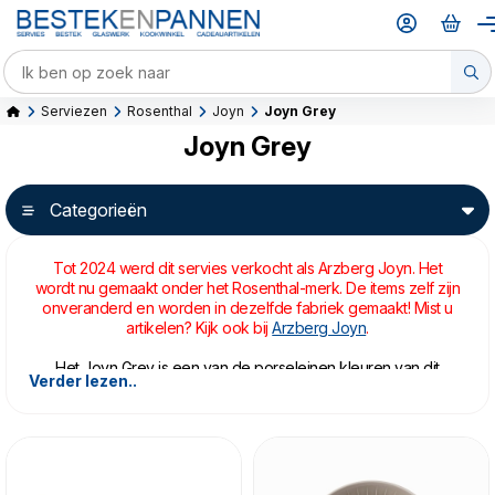
Serviezen
Rosenthal
Joyn
Joyn Grey
Joyn Grey
Categorieën
Tot 2024 werd dit servies verkocht als Arzberg Joyn. Het
wordt nu gemaakt onder het Rosenthal-merk. De items zelf zijn
onveranderd en worden in dezelfde fabriek gemaakt! Mist u
artikelen? Kijk ook bij
Arzberg Joyn
.
Het Joyn Grey is een van de porseleinen kleuren van dit
Verder lezen..
prachtige servies van Rosenthal. Dit servies moet zorgen voor
een ontspannen sfeer aan tafel; gezellig samen zijn en een
maaltijd delen.
Less is more: dit servies bestaat omvat niet eindeloos veel
onderdelen, maar alles is juist multi-purpose.