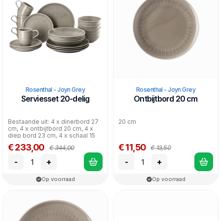
Combineer het met het
White
, of kies voor alleen het grijs voor
een rustige, urban look.
Rosenthal - Joyn Grey
Rosenthal - Joyn Grey
Serviesset 20-delig
Ontbijtbord 20 cm
Bestaande uit: 4 x dinerbord 27
20 cm
cm, 4 x ontbijtbord 20 cm, 4 x
diep bord 23 cm, 4 x schaal 15
cm, 4 x bek...
€ 233,00
€ 11,50
€ 344,00
€ 13,50
-
+
-
+
Op voorraad
Op voorraad