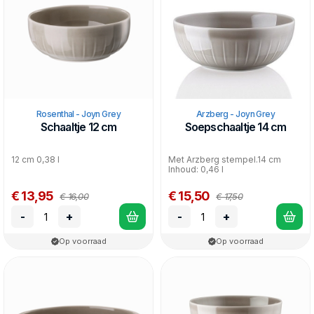
Rosenthal - Joyn Grey
Arzberg - Joyn Grey
Schaaltje 12 cm
Soepschaaltje 14 cm
12 cm 0,38 l
Met Arzberg stempel.14 cm
Inhoud: 0,46 l
€ 13,95
€ 15,50
€ 16,00
€ 17,50
-
+
-
+
Op voorraad
Op voorraad