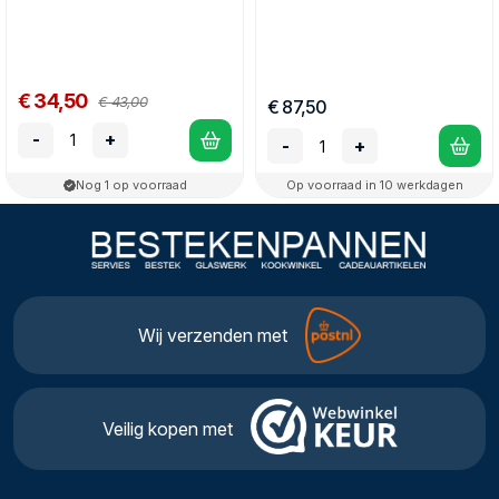
€ 34,50
€ 43,00
€ 87,50
-
+
-
+
Nog 1 op voorraad
Op voorraad in 10 werkdagen
Wij verzenden met
Veilig kopen met