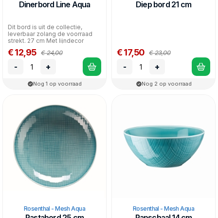
Dinerbord Line Aqua
Diep bord 21 cm
Dit bord is uit de collectie,
leverbaar zolang de voorraad
strekt. 27 cm Met lijndecor
€ 12,95
€ 17,50
€ 24,00
€ 23,00
-
+
-
+
Nog 1 op voorraad
Nog 2 op voorraad
Rosenthal - Mesh Aqua
Rosenthal - Mesh Aqua
Pastabord 25 cm
Papschaal 14 cm