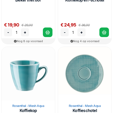
Beker met oor
Koffiekop en -schotel
€ 19,90
€ 24,95
€ 29,00
€ 36,00
-
+
-
+
Nog 8 op voorraad
Nog 4 op voorraad
Rosenthal - Mesh Aqua
Rosenthal - Mesh Aqua
Koffiekop
Koffieschotel