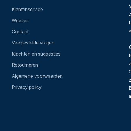
V
Klantenservice
Z
Weetjes
D
a
Contact
Veelgestelde vragen
O
Klachten en suggesties
H
Retourneren
0
Algemene voorwaarden
z
Privacy policy
B