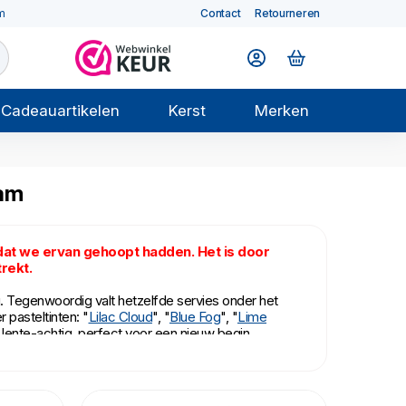
m
Contact
Retourneren
Cadeauartikelen
Kerst
Merken
eam
 dat we ervan gehoopt hadden. Het is door
trekt.
 Tegenwoordig valt hetzelfde servies onder het
r pasteltinten: "
Lilac Cloud
", "
Blue Fog
", "
Lime
 lente-achtig, perfect voor een nieuw begin.
ser en magnetron.