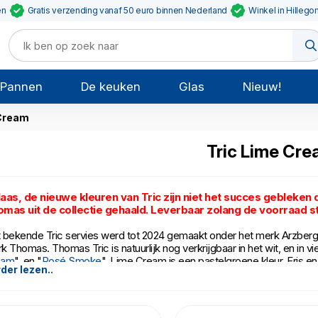
en
Gratis verzending vanaf 50 euro binnen Nederland
Winkel in Hillego
Pannen
De keuken
Glas
Nieuw!
 Cream
Tric Lime Cr
aas, de nieuwe kleuren van Tric zijn niet het succes gebleken
mas uit de collectie gehaald. Leverbaar zolang de voorraad s
 bekende Tric servies werd tot 2024 gemaakt onder het merk Arzberg.
k Thomas. Thomas Tric is natuurlijk nog verkrijgbaar in het wit, en in vie
eam
", en "
Rosé Smoke
". Lime Cream is een pastelgroene kleur. Fris en
der lezen..
mas Tric Lime Cream is gemaakt van porselein, en mag in de vaatwas