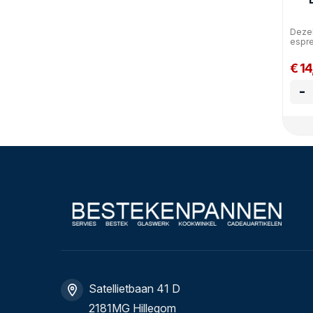
Dezel
espre
€ 14
-
Satellietbaan 41 D
2181MG Hillegom