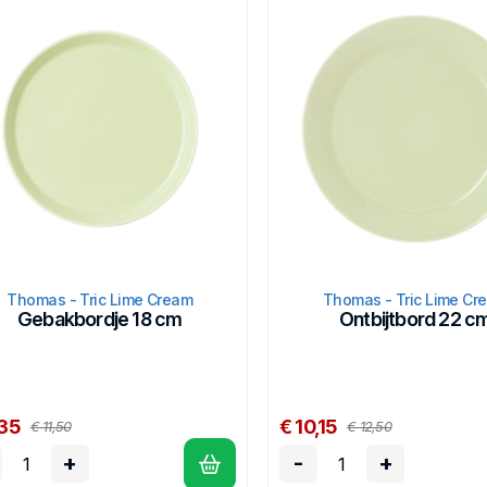
Thomas - Tric Lime Cream
Thomas - Tric Lime Cr
Gebakbordje 18 cm
Ontbijtbord 22 c
,35
€ 10,15
€ 11,50
€ 12,50
+
-
+