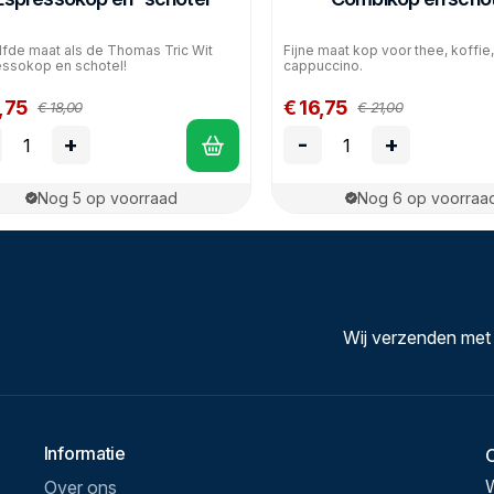
fde maat als de Thomas Tric Wit
Fijne maat kop voor thee, koffie,
ssokop en schotel!
cappuccino.
,75
€ 16,75
€ 18,00
€ 21,00
+
-
+
Nog 5 op voorraad
Nog 6 op voorraa
Wij verzenden met
Informatie
Over ons