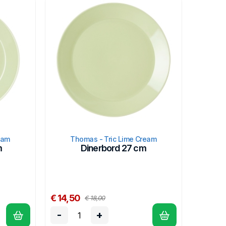
eam
Thomas - Tric Lime Cream
m
Dinerbord 27 cm
€ 14,50
€ 18,00
-
+