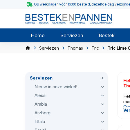
Op werkdagen vóór 16:00 besteld, dezelfde dag verzond
Home
Serviezen
Bestek
Serviezen
Thomas
Tric
Tric Lime
Serviezen
Hel
Tho
Nieuw in onze winkel!
Alessi
Het
mer
Arabia
Cr
Ver
Tho
Arzberg
Iittala