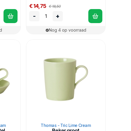
€ 14,75
€ 18,50
-
+
d
Nog 4 op voorraad
eam
Thomas - Tric Lime Cream
el
Beker groot