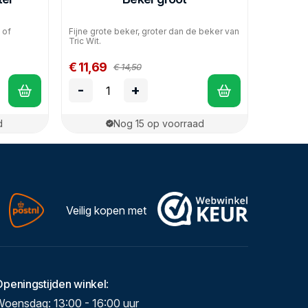
 of
Fijne grote beker, groter dan de beker van
Tric Wit.
€ 11,69
€ 14,50
-
+
d
Nog 15 op voorraad
Veilig kopen met
Openingstijden winkel
:
Woensdag: 13:00 - 16:00 uur