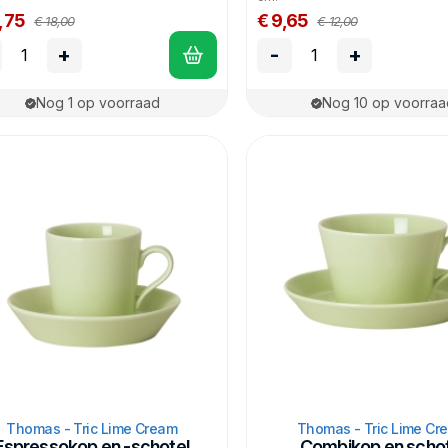
,75
€ 9,65
€ 18,00
€ 12,00
+
-
+
Nog 1 op voorraad
Nog 10 op voorraa
Thomas - Tric Lime Cream
Thomas - Tric Lime Cr
Espressokop en -schotel
Combikop en schot