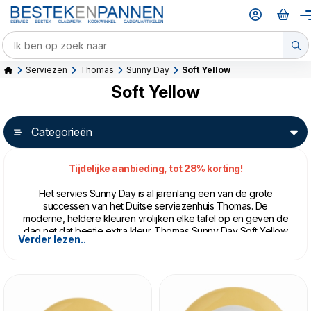
Serviezen
Thomas
Sunny Day
Soft Yellow
Soft Yellow
Categorieën
Tijdelijke aanbieding, tot 28% korting!
Het servies Sunny Day is al jarenlang een van de grote
successen van het Duitse serviezenhuis Thomas. De
moderne, heldere kleuren vrolijken elke tafel op en geven de
dag net dat beetje extra kleur. Thomas Sunny Day Soft Yellow
Verder lezen..
is een zachtgeel, dat doet denken aan zomerochtenden en
vanilleijs. Combineer Soft Yellow met
Thomas Sunny Day
Avocado
of
Thomas Sunny Day Rose Powder
voor een
ingetogen kleurcombinatie, of kijk eens bij
Thomas Sunny Day
Orange
of
Thomas Sunny Day Yellow
voor een zonnige look.