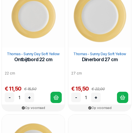
Thomas Sunny Day Soft Yellow is gemaakt van porselein, en
kan in de vaatwasser en magnetron.
Thomas - Sunny Day Soft Yellow
Thomas - Sunny Day Soft Yellow
Ontbijtbord 22 cm
Dinerbord 27 cm
22 cm
27 cm
€ 11,50
€ 15,50
€ 15,50
€ 22,00
-
+
-
+
Op voorraad
Op voorraad