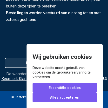
buiten deze tijden te bereiken.
Bestellingen worden verstuurd van dinsdag tot en met
zaterdagochtend.
Wij gebruiken cookies
Hier de overeenkomst ontbinden
Deze website maakt gebruik van
cookies om de gebruikerservaring te
De waardering van
Bestekenpannen.nl
bij
Webwinkel
verbeteren.
Keurmerk Klantbeoordelingen
is
9.8
/
10
gebaseerd op
3634
reviews.
Essentiële cookies
© Bestekenpannen.nl 2026
een webshop van
Alles accepteren