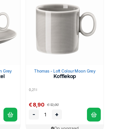
n Grey
Thomas - Loft Colour Moon Grey
el
Koffiekop
0,21 l
€ 8,90
€ 12,90
-
+
Op voorraad