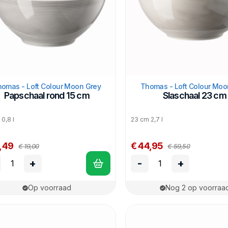
omas - Loft Colour Moon Grey
Thomas - Loft Colour Moo
Papschaal rond 15 cm
Slaschaal 23 cm
0,8 l
23 cm 2,7 l
2,49
€ 44,95
€ 19,00
€ 59,50
+
-
+
Op voorraad
Nog 2 op voorraa