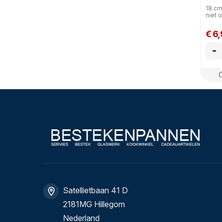
18 cm
niet 
€ 6
-
Satellietbaan 41 D
2181MG Hillegom
Nederland