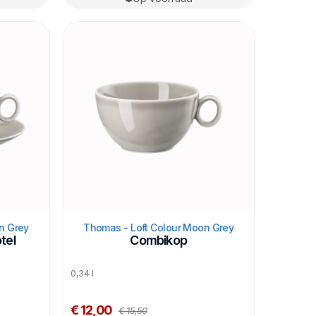
n Grey
Thomas - Loft Colour Moon Grey
tel
Combikop
0,34 l
€ 12,00
€ 15,50