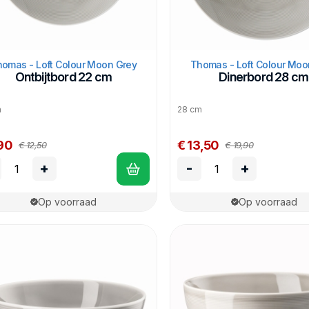
omas - Loft Colour Moon Grey
Thomas - Loft Colour Moo
Ontbijtbord 22 cm
Dinerbord 28 cm
m
28 cm
90
€ 13,50
€ 12,50
€ 19,90
+
-
+
Op voorraad
Op voorraad