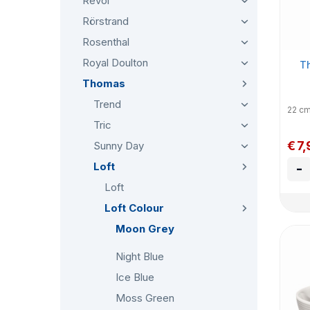
Revol
Rörstrand
Rosenthal
Royal Doulton
Th
Thomas
Trend
22 c
Tric
€ 7,
Sunny Day
Loft
-
Loft
Loft Colour
Moon Grey
Night Blue
Ice Blue
Moss Green