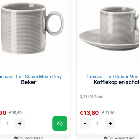
omas - Loft Colour Moon Grey
Thomas - Loft Colour Moo
Beker
Koffiekop en schot
0,21 l 16,5 cm
,90
€ 13,80
€ 15,50
€ 19,90
+
-
+
Op voorraad
Op voorraad