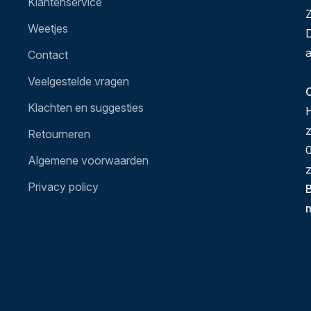
Klantenservice
Z
Weetjes
D
a
Contact
Veelgestelde vragen
O
Klachten en suggesties
H
Retourneren
0
Algemene voorwaarden
z
Privacy policy
B