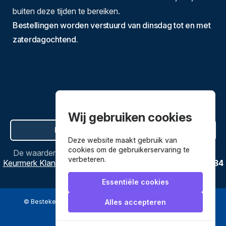
buiten deze tijden te bereiken.
Bestellingen worden verstuurd van dinsdag tot en met
zaterdagochtend.
Wij gebruiken cookies
Hier de overeenkomst ontbinden
Deze website maakt gebruik van
cookies om de gebruikerservaring te
De waardering van
Bestekenpannen.nl
bij
Webwinkel
verbeteren.
Keurmerk Klantbeoordelingen
is
9.8
/
10
gebaseerd op
3634
reviews.
Essentiële cookies
© Bestekenpannen.nl 2026
een webshop van
Alles accepteren
Veilig betalen met