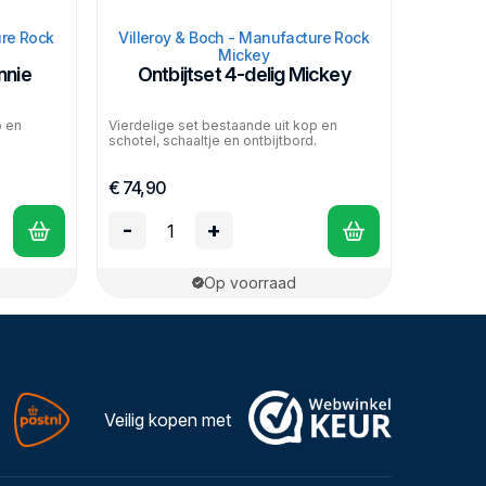
ure Rock
Villeroy & Boch - Manufacture Rock
Mickey
nnie
Ontbijtset 4-delig Mickey
p en
Vierdelige set bestaande uit kop en
.
schotel, schaaltje en ontbijtbord.
€ 74,90
-
+
Op voorraad
Veilig kopen met