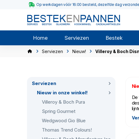
Op werkdagen vóór 16:00 besteld, dezelfde dag verzond
Home
Serviezen
Bestek
Serviezen
Nieuw!
Villeroy & Boch Dis
Serviezen
Nie
Nieuw in onze winkel!
De 
Villeroy & Boch Pura
des
lij
Spring Gourmet
Ver
Dit
Wedgwood Gio Blue
tek
Thomas Trend Colours!
ser