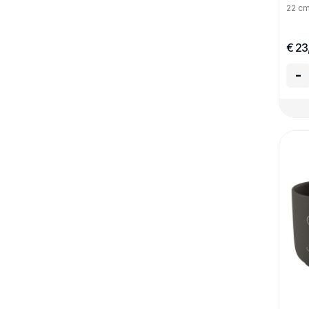
22 c
€ 23
-