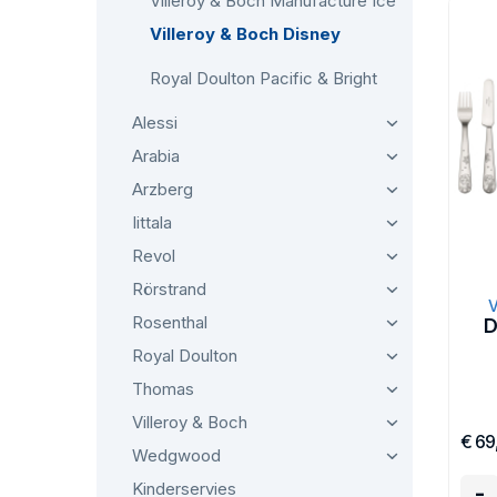
Villeroy & Boch Manufacture Ice
Dis
is 
Villeroy & Boch Disney
(en
Royal Doulton Pacific & Bright
Alessi
Arabia
Arzberg
Iittala
Revol
Rörstrand
V
Rosenthal
D
Royal Doulton
Thomas
Villeroy & Boch
€ 69
Wedgwood
Kinderservies
-