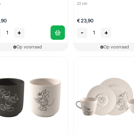
m
22 cm
,90
€ 23,90
+
-
+
Op voorraad
Op voorraad