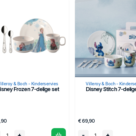
ney inspireert al generaties lang kinderen en volwassenen met hun fil
er ook voor iedereen! De kindersetjes met motieven uit de hitfilms Froze
 stiekem ook hun ouders).
illeroy & Boch - Kinderservies
Villeroy & Boch - Kinders
isney Frozen 7-delige set
Disney Stitch 7-delig
,90
€ 69,90
+
-
+