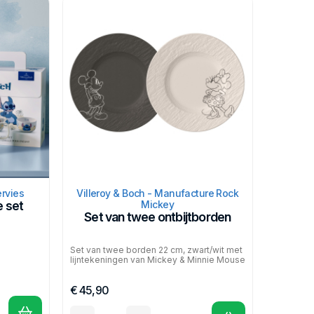
ms en personages. De Villeroy& Boch Disney collectie
n en Lilo & Stitch is er speciaal voor de jonge fans
ervies
Villeroy & Boch - Manufacture Rock
e set
Mickey
Set van twee ontbijtborden
Set van twee borden 22 cm, zwart/wit met
lijntekeningen van Mickey & Minnie Mouse
€ 45,90