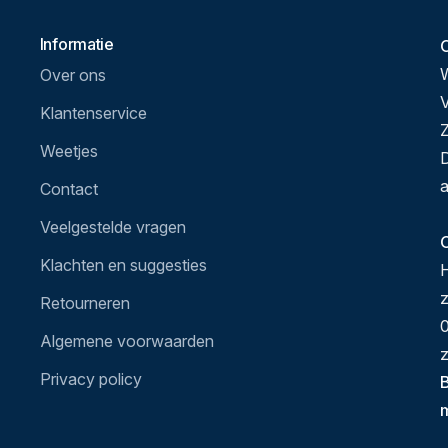
Informatie
Over ons
V
Klantenservice
Z
Weetjes
D
a
Contact
Veelgestelde vragen
O
Klachten en suggesties
H
Retourneren
0
Algemene voorwaarden
z
Privacy policy
B