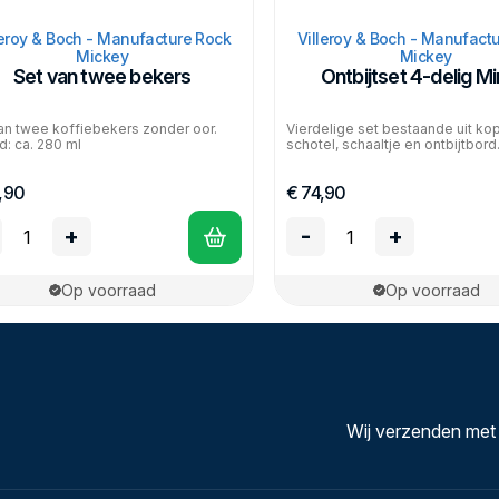
leroy & Boch - Manufacture Rock
Villeroy & Boch - Manufact
Mickey
Mickey
Set van twee bekers
Ontbijtset 4-delig Mi
an twee koffiebekers zonder oor.
Vierdelige set bestaande uit ko
d: ca. 280 ml
schotel, schaaltje en ontbijtbord
,90
€ 74,90
+
-
+
Op voorraad
Op voorraad
Wij verzenden met