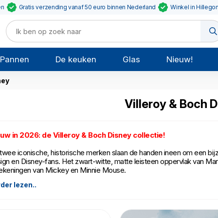
en
Gratis verzending vanaf 50 euro binnen Nederland
Winkel in Hillego
Pannen
De keuken
Glas
Nieuw!
ney
Villeroy & Boch 
uw in 2026: de Villeroy & Boch Disney collectie!
twee iconische, historische merken slaan de handen ineen om een bijzo
ign en Disney-fans. Het zwart-witte, matte leisteen oppervlak van M
ntekeningen van Mickey en Minnie Mouse.
der lezen..
 contrast van zwart-wit levert een hele speelse serviescollectie op. Het
enfilmpjes van Mickey Mouse. Tegelijk levert het een heel modern serv
vies heeft. Perfect voor de Disney-verzamelaars, als leuke toevoeging