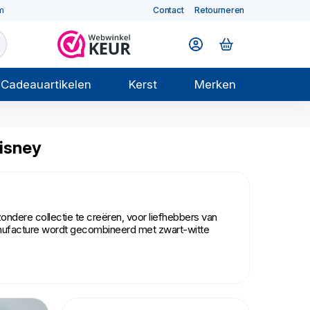
m
Contact
Retourneren
Cadeauartikelen
Kerst
Merken
Disney
ndere collectie te creëren, voor liefhebbers van
anufacture wordt gecombineerd met zwart-witte
 verwijst naar de klassieke, iconische zwart-wit
ies op, door de uitstraling die het Manufacture
 op het Manufacture servies of als cadeautje.