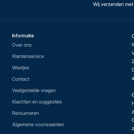
Wij verzenden met
Informatie
Over ons
V
Klantenservice
Z
Weetjes
D
a
Contact
Veelgestelde vragen
O
Klachten en suggesties
H
Retourneren
0
Algemene voorwaarden
z