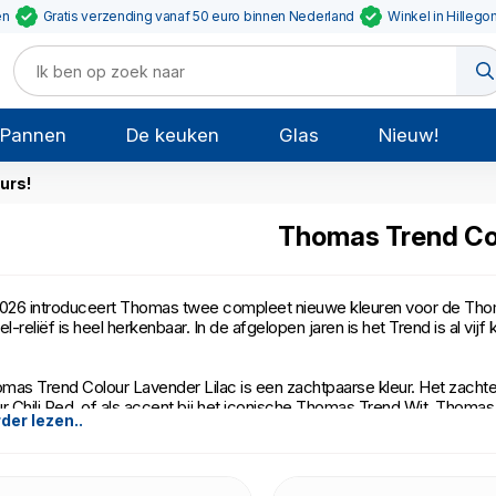
en
Gratis verzending vanaf 50 euro binnen Nederland
Winkel in Hillego
Pannen
De keuken
Glas
Nieuw!
urs!
Thomas Trend Co
2026 introduceert Thomas twee compleet nieuwe kleuren voor de Thomas 
kel-reliëf is heel herkenbaar. In de afgelopen jaren is het Trend is al vij
mas Trend Colour Lavender Lilac is een zachtpaarse kleur. Het zacht
ur Chili Red, of als accent bij het iconische Thomas Trend Wit. Thoma
der lezen..
njerode kleur.
 servies is gemaakt van porselein, en is vaatwasmachine- en magnetr