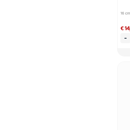
16 cm
€ 1
-