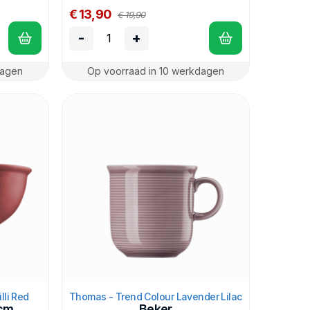
€ 13,90
€ 19,90
-
+
dagen
Op voorraad in 10 werkdagen
lli Red
Thomas - Trend Colour Lavender Lilac
 cm
Beker