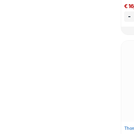
€ 16
-
Thom