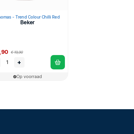
omas - Trend Colour Chilli Red
Beker
l
4,90
€ 19,90
+
Op voorraad