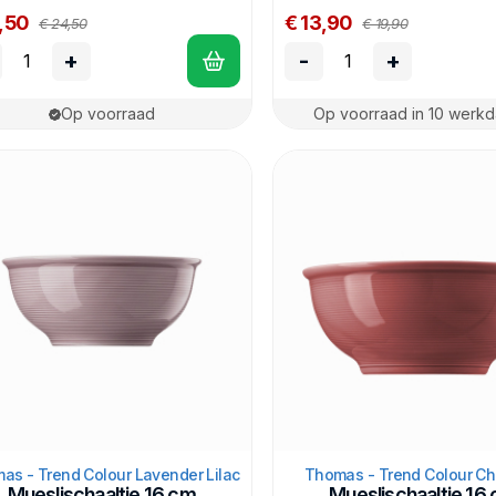
,50
€ 13,90
€ 24,50
€ 19,90
+
-
+
Op voorraad
Op voorraad in 10 werk
as - Trend Colour Lavender Lilac
Thomas - Trend Colour Chi
Mueslischaaltje 16 cm
Mueslischaaltje 16