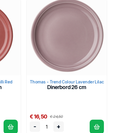
lli Red
Thomas - Trend Colour Lavender Lilac
m
Dinerbord 26 cm
€ 16,50
€ 24,50
-
+