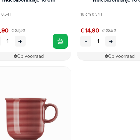
 0,54 l
16 cm 0,54 l
4,90
€ 14,90
€ 22,50
€ 22,50
+
-
+
Op voorraad
Op voorraad