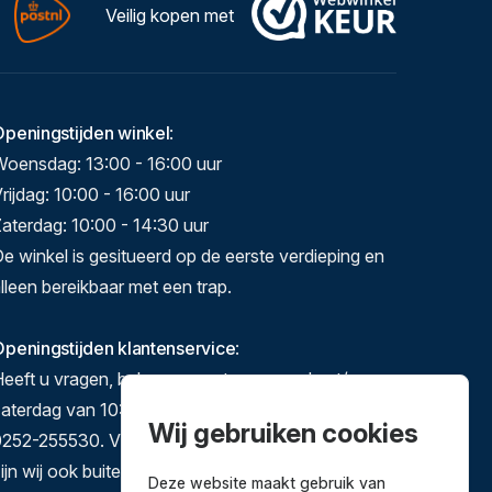
Veilig kopen met
Openingstijden winkel
:
Woensdag: 13:00 - 16:00 uur
rijdag: 10:00 - 16:00 uur
aterdag: 10:00 - 14:30 uur
e winkel is gesitueerd op de eerste verdieping en
lleen bereikbaar met een trap.
peningstijden klantenservice
:
eeft u vragen, bel ons gerust op maandag t/m
zaterdag van 10:00-17:00 op 071-5140892 of
Wij gebruiken cookies
252-255530. Via e-mail en het contactformulier
ijn wij ook buiten deze tijden te bereiken.
Deze website maakt gebruik van