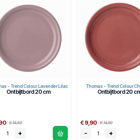
as - Trend Colour Lavender Lilac
Thomas - Trend Colour Chi
Ontbijtbord 20 cm
Ontbijtbord 20 c
,90
€ 9,90
€ 14,50
€ 14,50
+
-
+