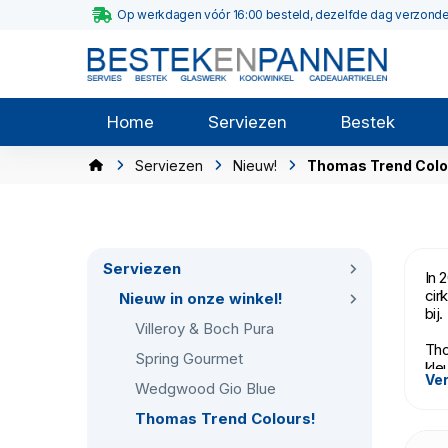
Op werkdagen vóór 16:00 besteld, dezelfde dag verzond
Home
Serviezen
Bestek
Serviezen
Nieuw!
Thomas Trend Colo
Serviezen
In 
cir
Nieuw in onze winkel!
bij.
Villeroy & Boch Pura
Tho
Spring Gourmet
kle
Ver
ora
Wedgwood Gio Blue
Thomas Trend Colours!
Het