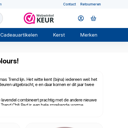
m
Contact
Retourneren
Cadeauartikelen
Kerst
Merken
lours!
Trend lijn. Het witte kent (bijna) iedereen wel: het
f kleuren uitgebracht, e en daar komen er dit jaar twee
e lavendel combineert prachtig met de andere nieuwe
s Trend Chili Red is een hele sprekende warme
on-bestendig.