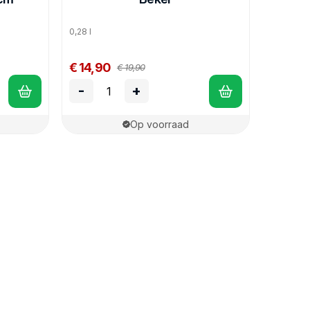
0,28 l
€ 14,90
€ 19,90
-
+
Op voorraad