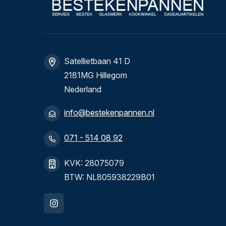
Satellietbaan 41 D
2181MG Hillegom
Nederland
info@bestekenpannen.nl
071 - 514 08 92
KVK: 28075079
BTW: NL805938229B01