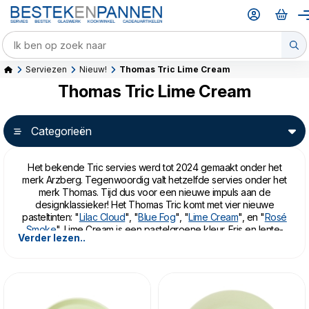
Serviezen
Nieuw!
Thomas Tric Lime Cream
Thomas Tric Lime Cream
Categorieën
Het bekende Tric servies werd tot 2024 gemaakt onder het
merk Arzberg. Tegenwoordig valt hetzelfde servies onder het
merk Thomas. Tijd dus voor een nieuwe impuls aan de
designklassieker! Het Thomas Tric komt met vier nieuwe
pasteltinten: "
Lilac Cloud
", "
Blue Fog
", "
Lime Cream
", en "
Rosé
Smoke
". Lime Cream is een pastelgroene kleur. Fris en lente-
Verder lezen..
achtig, perfect voor een nieuw begin.
Thomas Tric Lime Cream is gemaakt van porselein, en mag in
de vaatwasser en magnetron.