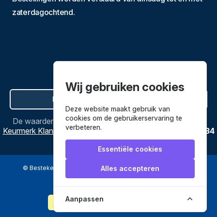
zaterdagochtend.
Wij gebruiken cookies
Hier de overeenkomst ontbinden
Deze website maakt gebruik van
cookies om de gebruikerservaring te
De waardering van
Bestekenpannen.nl
bij
Webwinkel
verbeteren.
Keurmerk Klantbeoordelingen
is
9.8
/
10
gebaseerd op
3634
reviews.
Essentiële cookies
© Bestekenpannen.nl 2026
een webshop van
Alles accepteren
Veilig betalen met
Aanpassen