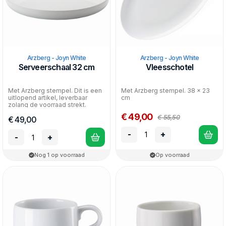
Arzberg - Joyn White
Arzberg - Joyn White
Serveerschaal 32 cm
Vleesschotel
Met Arzberg stempel. Dit is een
Met Arzberg stempel. 38 x 23
uitlopend artikel, leverbaar
cm
zolang de voorraad strekt.
€ 49,00
€ 55,50
€ 49,00
-
+
-
+
Nog 1 op voorraad
Op voorraad