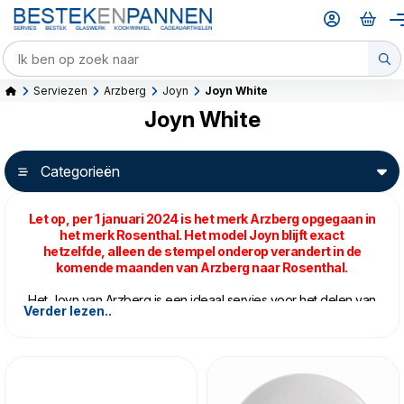
Serviezen
Arzberg
Joyn
Joyn White
Joyn White
Categorieën
Let op, per 1 januari 2024 is het merk Arzberg opgegaan in
het merk Rosenthal. Het model Joyn blijft exact
hetzelfde, alleen de stempel onderop verandert in de
komende maanden van Arzberg naar Rosenthal.
Het Joyn van Arzberg is een ideaal servies voor het delen van
Verder lezen..
een maaltijd. Veel kleine schalen, bakjes en bordjes maken het
makkelijk om kleine gerechtjes door te geven.
Het Joyn heeft een moderne uitstraling en dus eenvoudig met
natuurlijke kleuren. Deze lijn straalt ontspanning uit, samenzijn
en vooral samen genieten van eten.