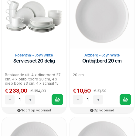
White is een mooie basiskleur en goed de combineren met
bijvoorbeeld het Joyn
Grey
.
Vaatwasser- en magnetronbestendig, met uitzondering van de
houten onderdelen.
Rosenthal - Joyn White
Arzberg - Joyn White
Serviesset 20 delig
Ontbijtbord 20 cm
Bestaande uit: 4 x dinerbord 27
20 cm
cm, 4 x ontbijtbord 20 cm, 4 x
diep bord 23 cm, 4 x schaal 15
cm, 4 x bek...
€ 233,00
€ 10,50
€ 354,00
€ 13,50
-
+
-
+
Nog 1 op voorraad
Op voorraad