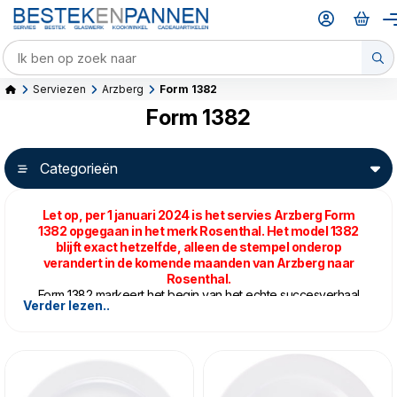
Serviezen
Arzberg
Form 1382
Form 1382
Categorieën
Let op, per 1 januari 2024 is het servies Arzberg Form
1382 opgegaan in het merk Rosenthal. Het model 1382
blijft exact hetzelfde, alleen de stempel onderop
verandert in de komende maanden van Arzberg naar
Rosenthal.
Form 1382 markeert het begin van het echte succesverhaal
Verder lezen..
van Arzberg. De jonge, net afgestudeerde ontwerper
Hermann Gretsch had kritiek op de serviezen van Arzberg in
1931. Het was onmogelijk om restjes uit kommetjes en terrines
te schrapen, laat staan dat serviesdelen mooi waren om naar
te kijken.