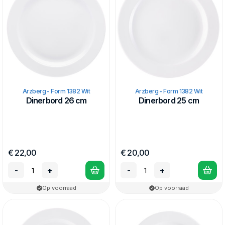
Als hij het allemaal zo goed wist, dan moest hij het zelf maar
beter ontwerpen riep zijn baas Fritz Kreikemeier, directeur van
Arzberg toendertijd. Het resultaat was het Form 1382. Dit
servies nam afscheid van onpraktisch, vorm over functie en
de extreem gedecoreerde serviezen van de tijd. Form 1382 is
functioneel, beeldschoon om zijn simpliciteit en elke dag te
gebruiken voor elke gelegenheid. Dit servies is opgenomen in
de permanente collectie van het MoMa in New York.
Arzberg - Form 1382 Wit
Arzberg - Form 1382 Wit
Dinerbord 26 cm
Dinerbord 25 cm
€ 22,00
€ 20,00
-
+
-
+
Op voorraad
Op voorraad