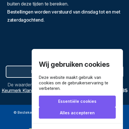
buiten deze tijden te bereiken.
Bestellingen worden verstuurd van dinsdag tot en met
zaterdagochtend.
Wij gebruiken cookies
Hier de overeenkomst ontbinden
Deze website maakt gebruik van
cookies om de gebruikerservaring te
De waardering van
Bestekenpannen.nl
bij
Webwinkel
verbeteren.
Keurmerk Klantbeoordelingen
is
9.8
/
10
gebaseerd op
3635
reviews.
Essentiële cookies
© Bestekenpannen.nl 2026
een webshop van
Alles accepteren
Veilig betalen met