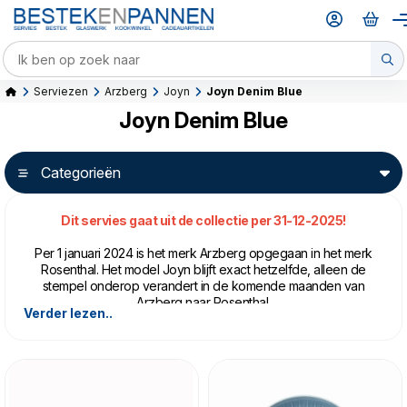
Serviezen
Arzberg
Joyn
Joyn Denim Blue
Joyn Denim Blue
Categorieën
Dit servies gaat uit de collectie per 31-12-2025!
Per 1 januari 2024 is het merk Arzberg opgegaan in het merk
Rosenthal. Het model Joyn blijft exact hetzelfde, alleen de
stempel onderop verandert in de komende maanden van
Arzberg naar Rosenthal.
Verder lezen..
Als een goede spijkerbroek, dat is de nieuwe kleur Denim
Blue van de populaire serviesserie Joyn van Arzberg. Denim
Blue is nooit uit de mode, veelzijdig en ongedwongen.
Oneindig te combineren, bijvoorbeeld met de kleur Joyn Grey
of Joyn White. En net als jeans, kan dit servies altijd. Het zit
hem in de aankleding! Met een mooi tafelkleed is Joyn Denim