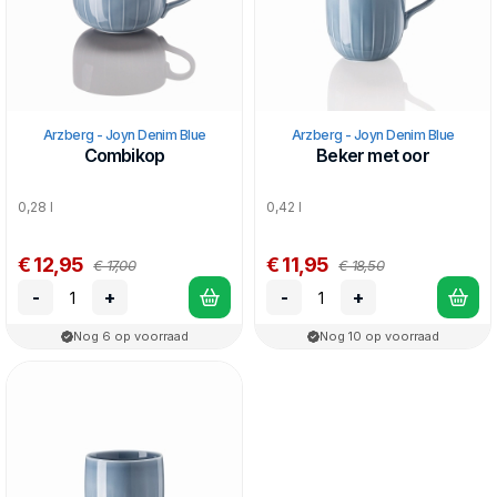
Arzberg - Joyn Denim Blue
Arzberg - Joyn Denim Blue
Combikop
Beker met oor
0,28 l
0,42 l
€ 12,95
€ 11,95
€ 17,00
€ 18,50
-
+
-
+
Nog 6 op voorraad
Nog 10 op voorraad