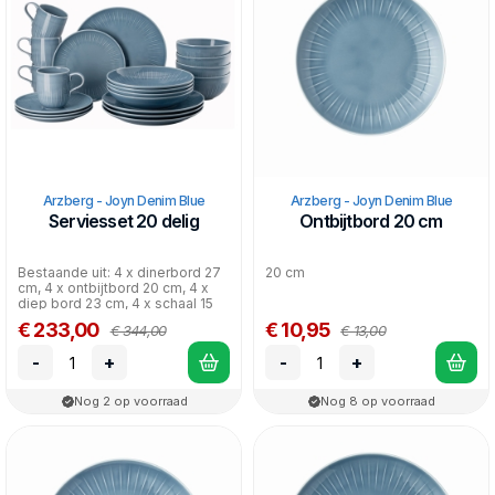
Blue perfect voor een feestelijke gelegenheid, en door de
eenvoudige vormen is het ook mooi voor de casual
doordeweekse avondmaaltijd.
Stevig porselein maakt Arzberg Joyn Denim Blue heel
geschikt voor dagelijks gebruik.
Arzberg Joyn Denim Blue kan in de vaatwasser en magnetron.
Arzberg - Joyn Denim Blue
Arzberg - Joyn Denim Blue
Serviesset 20 delig
Ontbijtbord 20 cm
Bestaande uit: 4 x dinerbord 27
20 cm
cm, 4 x ontbijtbord 20 cm, 4 x
diep bord 23 cm, 4 x schaal 15
cm, 4 x bek...
€ 233,00
€ 10,95
€ 344,00
€ 13,00
-
+
-
+
Nog 2 op voorraad
Nog 8 op voorraad