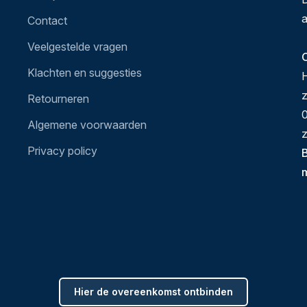
a
Contact
Veelgestelde vragen
O
Klachten en suggesties
H
Retourneren
0
Algemene voorwaarden
z
Privacy policy
B
Hier de overeenkomst ontbinden