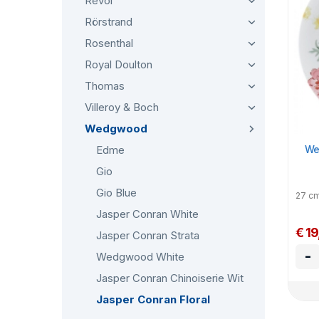
Revol
Rörstrand
Rosenthal
Royal Doulton
Thomas
Villeroy & Boch
Wedgwood
We
Edme
Gio
Gio Blue
27 c
Jasper Conran White
€ 19
Jasper Conran Strata
-
Wedgwood White
Jasper Conran Chinoiserie Wit
Jasper Conran Floral