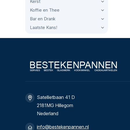
Kerst
Koffie en Thee
Bar en Drank
Laatste Kans!
Satellietbaan 41 D
2181MG Hillegom
Nederland
info@bestekenpannen.nl