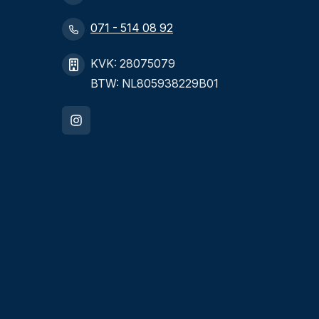
071 - 514 08 92
KVK: 28075079
BTW: NL805938229B01