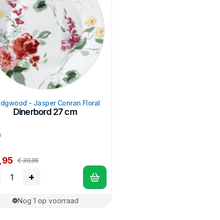
dgwood - Jasper Conran Floral
Dinerbord 27 cm
m
,95
€ 39,95
+
Nog 1 op voorraad