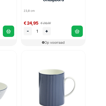
23,8 cm
€ 24,95
€ 28,00
-
+
Op voorraad