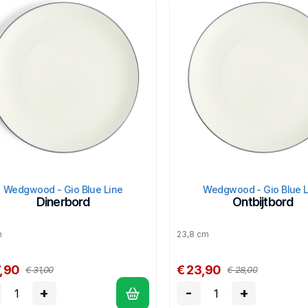
netron, en is dus super geschikt voor dagelijks gebruik.
Wedgwood - Gio Blue Line
Wedgwood - Gio Blue L
Dinerbord
Ontbijtbord
m
23,8 cm
7,90
€ 23,90
€ 31,00
€ 28,00
+
-
+