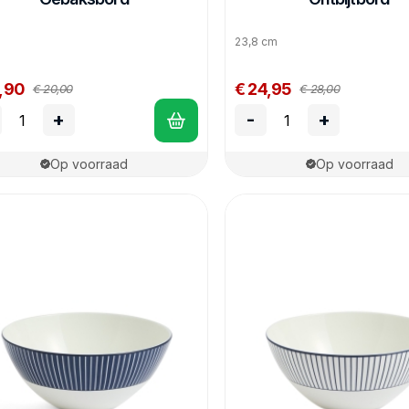
m
23,8 cm
6,90
€ 24,95
€ 20,00
€ 28,00
+
-
+
Op voorraad
Op voorraad