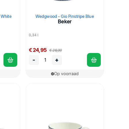
 White
Wedgwood - Gio Pinstripe Blue
Beker
0,34 l
€ 24,95
€ 28,00
-
+
Op voorraad