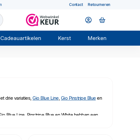
m
Contact
Retourneren
Cadeauartikelen
Kerst
Merken
et drie variaties,
Gio Blue Line
,
Gio Pinstripe Blue
en
io Blue Line. Pinstripe Blue en White hebben een
eeld heel mooi accent bij de het witte Gio servies.
Dat is een extreem sterke porseleinsoort, die ook
Het servies kan gewoon in de vaatwasser en