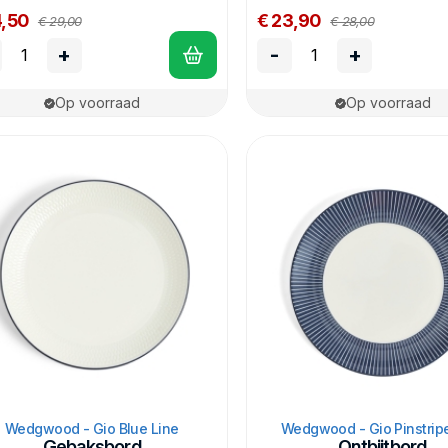
4,50
€ 23,90
€ 29,00
€ 28,00
+
-
+
Op voorraad
Op voorraad
Wedgwood - Gio Blue Line
Wedgwood - Gio Pinstrip
Gebaksbord
Ontbijtbord