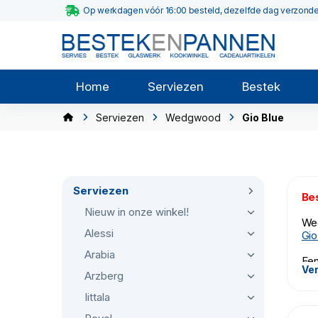
Op werkdagen vóór 16:00 besteld, dezelfde dag verzond
Home
Serviezen
Bestek
Serviezen
Wedgwood
Gio Blue
Serviezen
Bes
Nieuw in onze winkel!
Wed
Alessi
Gio
Arabia
Een
Ver
wat
Arzberg
Iittala
All
hee