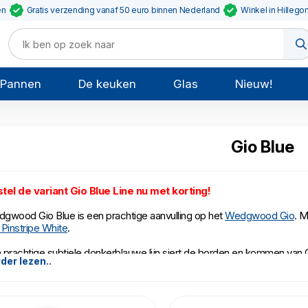
en
Gratis verzending vanaf 50 euro binnen Nederland
Winkel in Hillego
Pannen
De keuken
Glas
Nieuw!
Gio Blue
tel de variant Gio Blue Line nu met korting!
gwood Gio Blue is een prachtige aanvulling op het
Wedgwood Gio
. M
 Pinstripe White
.
 prachtige subtiele donkerblauwe lijn siert de borden en kommen van G
der lezen..
 uitgesprokener motief, en de ontbijtborden en kommetjes zijn bijvoorb
e varianten van Wedgwood Gio Blue zijn gemaakt van Fine Bone China. 
l dun gemaakt kan worden en een prachtige helderwitte kleur heeft. 