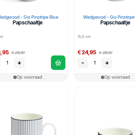
edgwood - Gio Pinstripe Blue
Wedgwood - Gio Pinstripe
Papschaaltje
Papschaaltje
cm
15,9 cm
4,95
€ 24,95
€ 28,00
€ 28,00
+
-
+
Op voorraad
Op voorraad