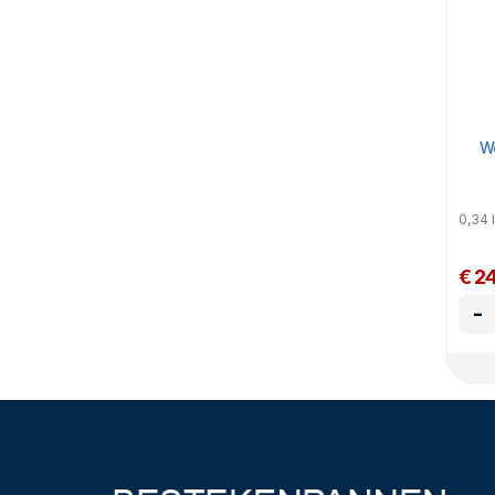
We
0,34 l
€ 2
-