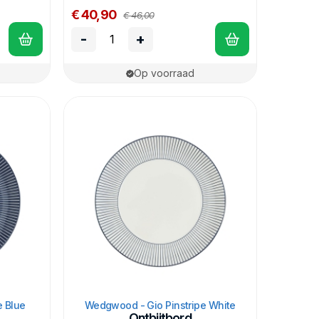
€ 40,90
€ 46,00
-
+
Op voorraad
e Blue
Wedgwood - Gio Pinstripe White
Ontbijtbord