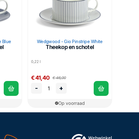
e Blue
Wedgwood - Gio Pinstripe White
el
Theekop en schotel
0,22 l
€ 41,40
€ 46,00
-
+
Op voorraad