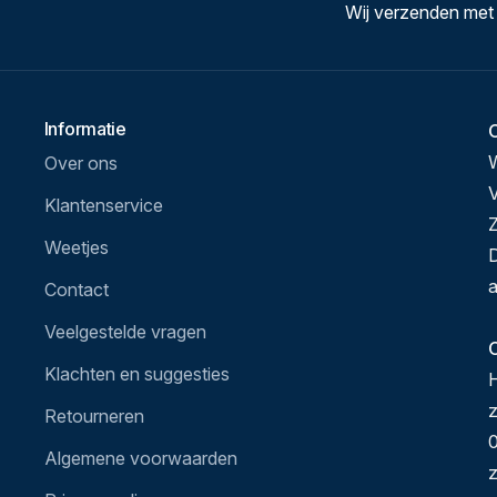
Wij verzenden met
Informatie
Over ons
V
Klantenservice
Z
Weetjes
D
a
Contact
Veelgestelde vragen
O
Klachten en suggesties
H
Retourneren
0
Algemene voorwaarden
z