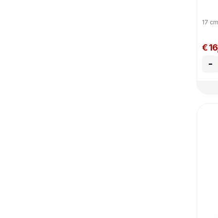
17 c
€ 1
-