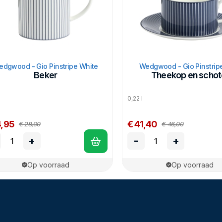
dgwood - Gio Pinstripe White
Wedgwood - Gio Pinstrip
Beker
Theekop en schot
0,22 l
4,95
€ 41,40
€ 28,00
€ 46,00
+
-
+
Op voorraad
Op voorraad