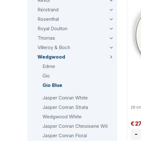
Revol
mag
Rörstrand
Rosenthal
Royal Doulton
Thomas
Villeroy & Boch
Wedgwood
Edme
Gio
Gio Blue
Jasper Conran White
Jasper Conran Strata
28 c
Wedgwood White
€ 2
Jasper Conran Chinoiserie Wit
-
Jasper Conran Floral