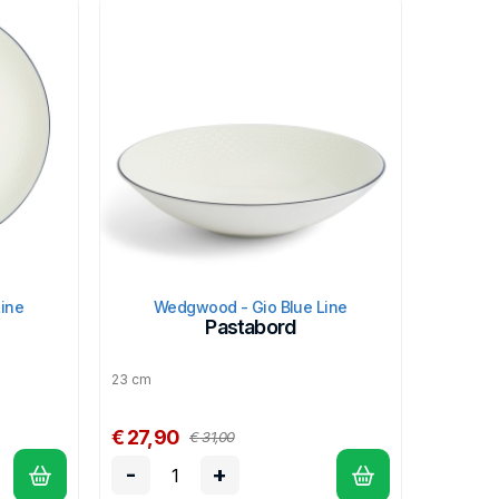
ine
Wedgwood - Gio Blue Line
Pastabord
23 cm
€ 27,90
€ 31,00
-
+