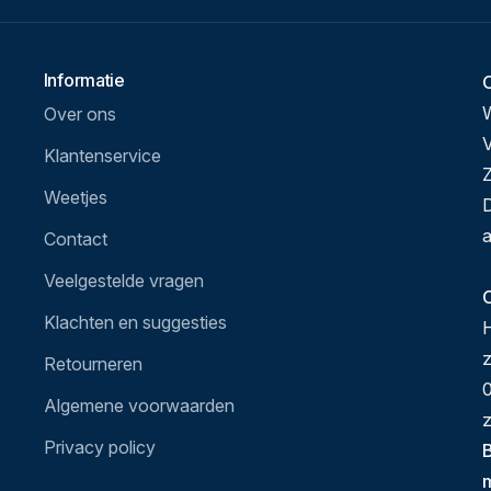
Informatie
Over ons
V
Klantenservice
Z
Weetjes
D
a
Contact
Veelgestelde vragen
O
Klachten en suggesties
H
Retourneren
0
Algemene voorwaarden
z
Privacy policy
B