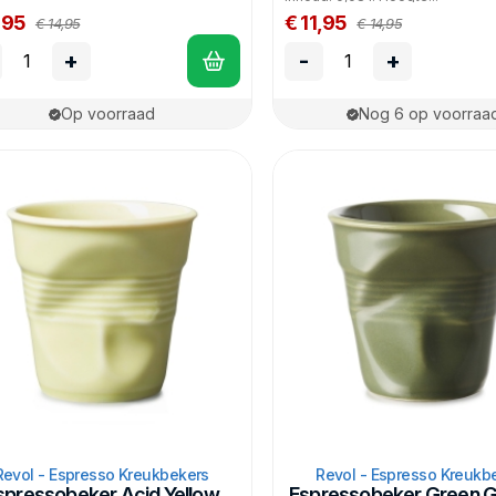
,95
€ 11,95
€ 14,95
€ 14,95
+
-
+
Op voorraad
Nog 6 op voorraa
Revol - Espresso Kreukbekers
Revol - Espresso Kreukb
spressobeker Acid Yellow
Espressobeker Green G