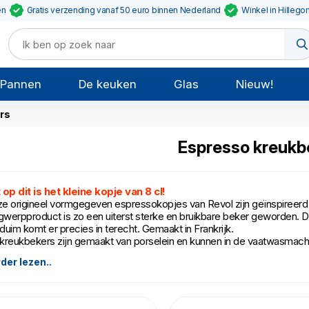
en
Gratis verzending vanaf 50 euro binnen Nederland
Winkel in Hillego
Pannen
De keuken
Glas
Nieuw!
rs
Espresso kreukb
 op dit is het kleine kopje van 8 cl!
e origineel vormgegeven espressokopjes van Revol zijn geïnspireerd 
werpproduct is zo een uiterst sterke en bruikbare beker geworden. De 
duim komt er precies in terecht. Gemaakt in Frankrijk.
kreukbekers zijn gemaakt van porselein en kunnen in de vaatwasmachi
der lezen..
oud: 8 cl.