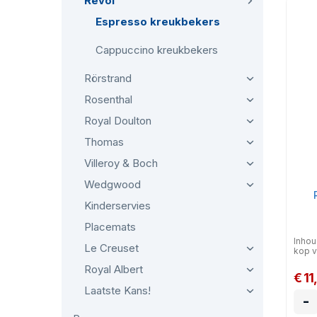
Revol
Espresso kreukbekers
Cappuccino kreukbekers
Rörstrand
Rosenthal
Royal Doulton
Thomas
Villeroy & Boch
Wedgwood
Kinderservies
Placemats
Inhou
Le Creuset
kop v
Royal Albert
€ 11
Laatste Kans!
-