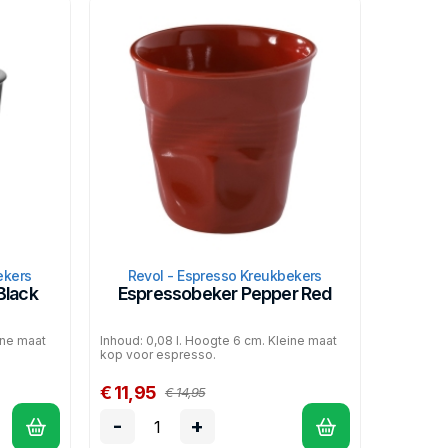
ekers
Revol - Espresso Kreukbekers
Black
Espressobeker Pepper Red
ine maat
Inhoud: 0,08 l. Hoogte 6 cm. Kleine maat
kop voor espresso.
€ 11,95
€ 14,95
-
+