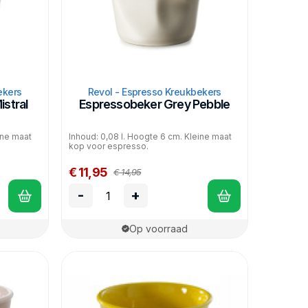
ekers
Revol - Espresso Kreukbekers
stral
Espressobeker Grey Pebble
ine maat
Inhoud: 0,08 l. Hoogte 6 cm. Kleine maat
kop voor espresso.
€ 11,95
€ 14,95
-
+
Op voorraad