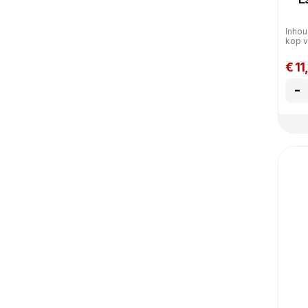
Inhou
kop v
€ 11
-