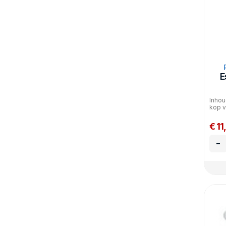
E
Inhou
kop v
€ 11
-