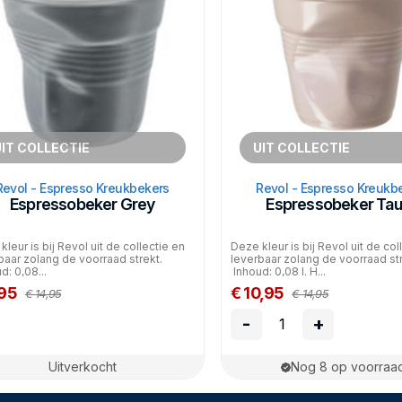
IT COLLECTIE
UIT COLLECTIE
Revol - Espresso Kreukbekers
Revol - Espresso Kreukb
Espressobeker Grey
Espressobeker Ta
leur is bij Revol uit de collectie en
Deze kleur is bij Revol uit de col
baar zolang de voorraad strekt.
leverbaar zolang de voorraad str
d: 0,08...
Inhoud: 0,08 l. H...
,95
€ 10,95
€ 14,95
€ 14,95
-
+
Uitverkocht
Nog 8 op voorraa