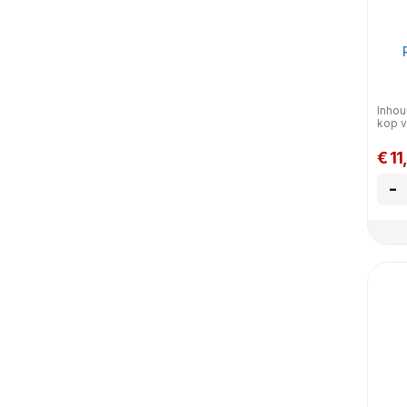
Inhou
kop v
€ 11
-