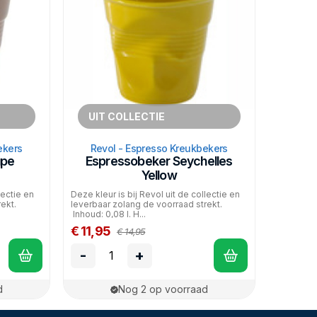
UIT COLLECTIE
ekers
Revol - Espresso Kreukbekers
upe
Espressobeker Seychelles
Yellow
lectie en
Deze kleur is bij Revol uit de collectie en
ekt.
leverbaar zolang de voorraad strekt.
Inhoud: 0,08 l. H...
€ 11,95
€ 14,95
-
+
d
Nog 2 op voorraad