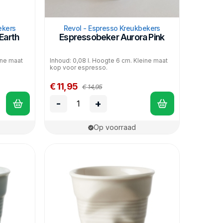
ekers
Revol - Espresso Kreukbekers
Earth
Espressobeker Aurora Pink
ine maat
Inhoud: 0,08 l. Hoogte 6 cm. Kleine maat
kop voor espresso.
€ 11,95
€ 14,95
-
+
Op voorraad