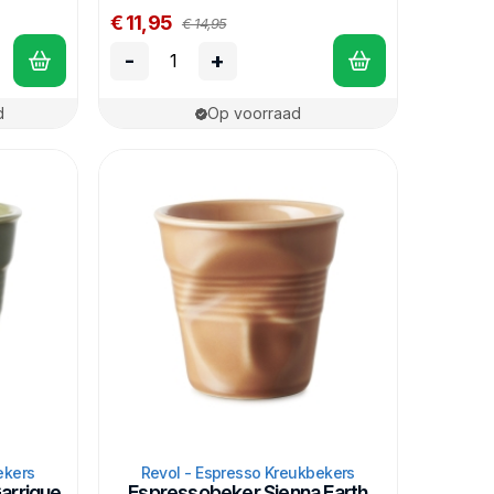
€ 11,95
€ 14,95
-
+
d
Op voorraad
ekers
Revol - Espresso Kreukbekers
arrigue
Espressobeker Sienna Earth