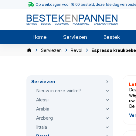
Op werkdagen vóór 16:00 besteld, dezelfde dag verzond
Home
Serviezen
Bestek
Serviezen
Revol
Espresso kreukbeke
Serviezen
Let
Dez
Nieuw in onze winkel!
weg
Alessi
uw 
De 
Arabia
Ver
Inh
Arzberg
Iittala