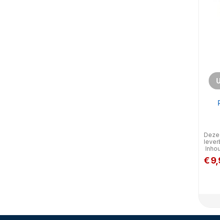
U
Deze k
lever
Inhou
€ 9