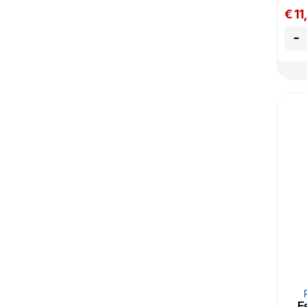
€ 11
-
E