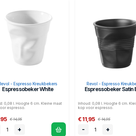
Revol - Espresso Kreukbekers
Revol - Espresso Kreukb
Espressobeker White
Espressobeker Satin 
d: 0,08 l. Hoogte 6 cm. Kleine maat
Inhoud: 0,08 l. Hoogte 6 cm. Kle
oor espresso.
kop voor espresso.
,95
€ 11,95
€ 14,95
€ 14,95
+
-
+